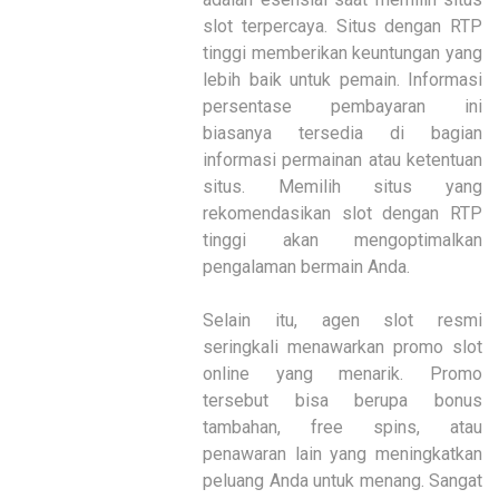
slot terpercaya. Situs dengan RTP
tinggi memberikan keuntungan yang
lebih baik untuk pemain. Informasi
persentase pembayaran ini
biasanya tersedia di bagian
informasi permainan atau ketentuan
situs. Memilih situs yang
rekomendasikan slot dengan RTP
tinggi akan mengoptimalkan
pengalaman bermain Anda.
Selain itu, agen slot resmi
seringkali menawarkan promo slot
online yang menarik. Promo
tersebut bisa berupa bonus
tambahan, free spins, atau
penawaran lain yang meningkatkan
peluang Anda untuk menang. Sangat