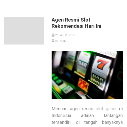
Agen Resmi Slot
Rekomendasi Hari Ini
21 APR 2025
ADMIN
Mencari agen resmi
slot gacor
di
Indonesia adalah tantangan
tersendiri, di tengah banyaknya