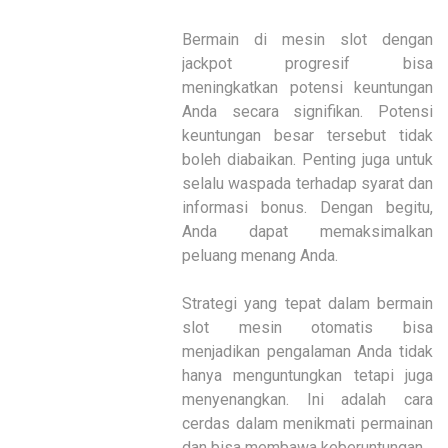
Bermain di mesin slot dengan
jackpot progresif bisa
meningkatkan potensi keuntungan
Anda secara signifikan. Potensi
keuntungan besar tersebut tidak
boleh diabaikan. Penting juga untuk
selalu waspada terhadap syarat dan
informasi bonus. Dengan begitu,
Anda dapat memaksimalkan
peluang menang Anda.
Strategi yang tepat dalam bermain
slot mesin otomatis bisa
menjadikan pengalaman Anda tidak
hanya menguntungkan tetapi juga
menyenangkan. Ini adalah cara
cerdas dalam menikmati permainan
dan bisa membawa keberuntungan.