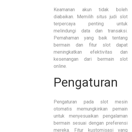
Keamanan akun tidak boleh
diabaikan. Memilih situs judi slot
terpercaya penting untuk
melindungi data dan transaksi.
Pemahaman yang baik tentang
bermain dan fitur slot dapat
meningkatkan efektivitas dan
kesenangan dari bermain slot
online.
Pengaturan
Pengaturan pada slot mesin
otomatis memungkinkan pemain
untuk menyesuaikan pengalaman
bermain sesuai dengan preferensi
mereka. Fitur kustomisasi yang