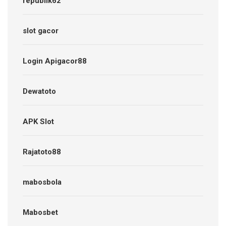
republik62
slot gacor
Login Apigacor88
Dewatoto
APK Slot
Rajatoto88
mabosbola
Mabosbet