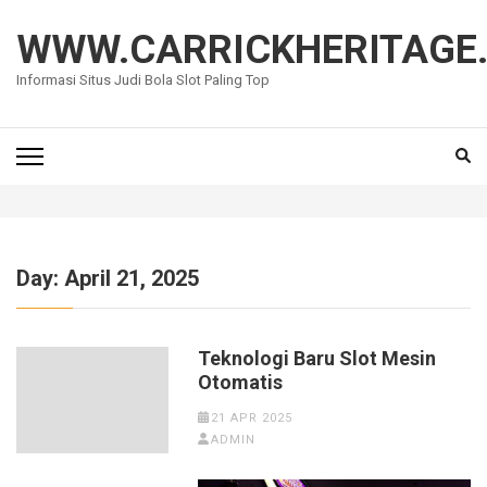
Skip
to
WWW.CARRICKHERITAGE
content
Informasi Situs Judi Bola Slot Paling Top
(Press
Enter)
Day:
April 21, 2025
Teknologi Baru Slot Mesin
Otomatis
21 APR 2025
ADMIN