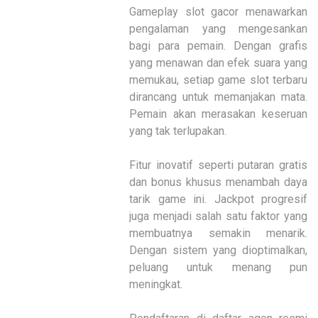
Gameplay slot gacor menawarkan
pengalaman yang mengesankan
bagi para pemain. Dengan grafis
yang menawan dan efek suara yang
memukau, setiap game slot terbaru
dirancang untuk memanjakan mata.
Pemain akan merasakan keseruan
yang tak terlupakan.
Fitur inovatif seperti putaran gratis
dan bonus khusus menambah daya
tarik game ini. Jackpot progresif
juga menjadi salah satu faktor yang
membuatnya semakin menarik.
Dengan sistem yang dioptimalkan,
peluang untuk menang pun
meningkat.