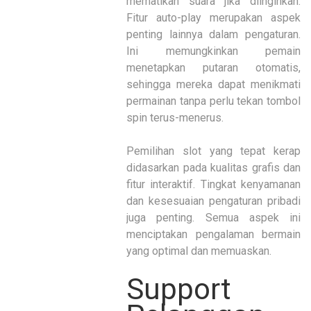
mematikan suara jika diinginkan.
Fitur auto-play merupakan aspek
penting lainnya dalam pengaturan.
Ini memungkinkan pemain
menetapkan putaran otomatis,
sehingga mereka dapat menikmati
permainan tanpa perlu tekan tombol
spin terus-menerus.
Pemilihan slot yang tepat kerap
didasarkan pada kualitas grafis dan
fitur interaktif. Tingkat kenyamanan
dan kesesuaian pengaturan pribadi
juga penting. Semua aspek ini
menciptakan pengalaman bermain
yang optimal dan memuaskan.
Support