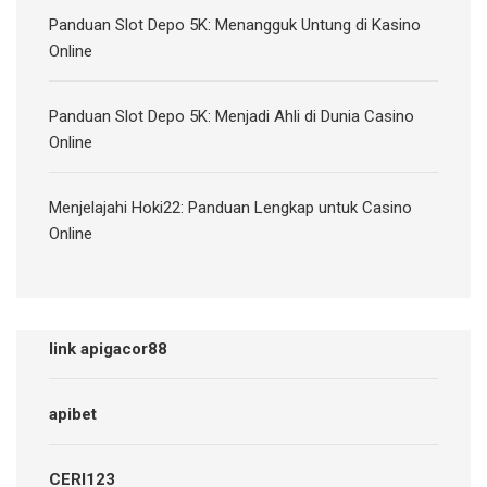
Panduan Slot Depo 5K: Menangguk Untung di Kasino
Online
Panduan Slot Depo 5K: Menjadi Ahli di Dunia Casino
Online
Menjelajahi Hoki22: Panduan Lengkap untuk Casino
Online
link apigacor88
apibet
CERI123