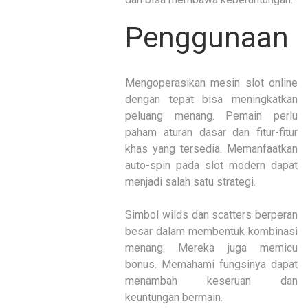
Penggunaan
Mengoperasikan mesin slot online
dengan tepat bisa meningkatkan
peluang menang. Pemain perlu
paham aturan dasar dan fitur-fitur
khas yang tersedia. Memanfaatkan
auto-spin pada slot modern dapat
menjadi salah satu strategi.
Simbol wilds dan scatters berperan
besar dalam membentuk kombinasi
menang. Mereka juga memicu
bonus. Memahami fungsinya dapat
menambah keseruan dan
keuntungan bermain.