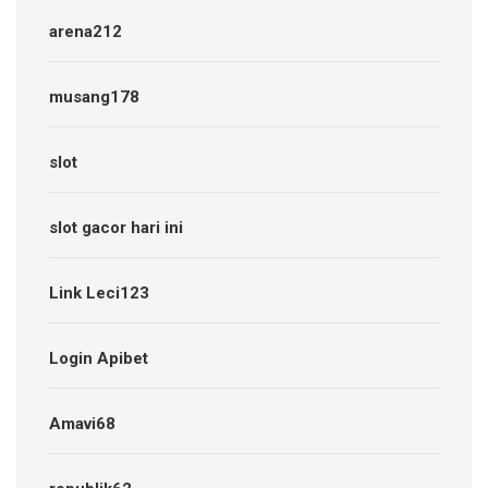
arena212
musang178
slot
slot gacor hari ini
Link Leci123
Login Apibet
Amavi68