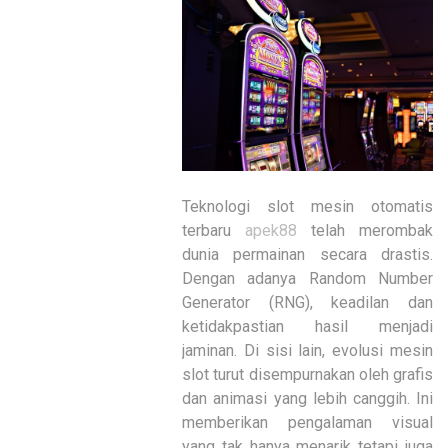
Teknologi slot mesin otomatis
terbaru
apek88
telah merombak
dunia permainan secara drastis.
Dengan adanya Random Number
Generator (RNG), keadilan dan
ketidakpastian hasil menjadi
jaminan. Di sisi lain, evolusi mesin
slot turut disempurnakan oleh grafis
dan animasi yang lebih canggih. Ini
memberikan pengalaman visual
yang tak hanya menarik tetapi juga