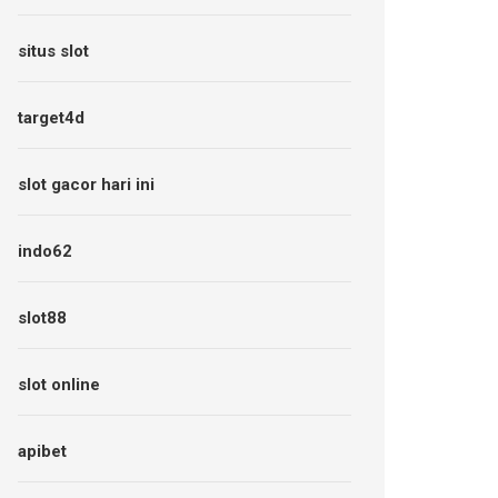
situs slot
target4d
slot gacor hari ini
indo62
slot88
slot online
apibet