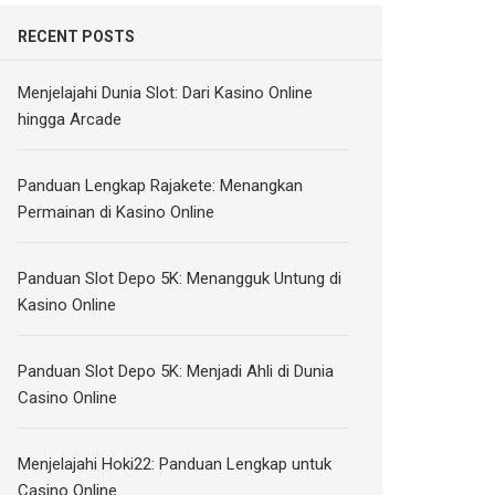
RECENT POSTS
Menjelajahi Dunia Slot: Dari Kasino Online
hingga Arcade
Panduan Lengkap Rajakete: Menangkan
Permainan di Kasino Online
Panduan Slot Depo 5K: Menangguk Untung di
Kasino Online
Panduan Slot Depo 5K: Menjadi Ahli di Dunia
Casino Online
Menjelajahi Hoki22: Panduan Lengkap untuk
Casino Online