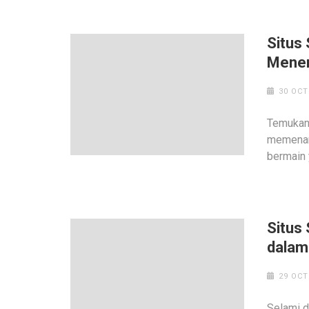
Situs 
Menem
30 OCT
Temukan 
memenan
bermain 
Situs 
dalam
29 OCT
Selami d