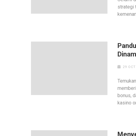
strategi
kemenang
Pandu
Dinam
29 OCT
Temukan 
memberi
bonus, d
kasino o
Menye