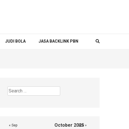
JUDI BOLA
JASA BACKLINK PBN
Search
for:
October 2025
« Sep
Nov »