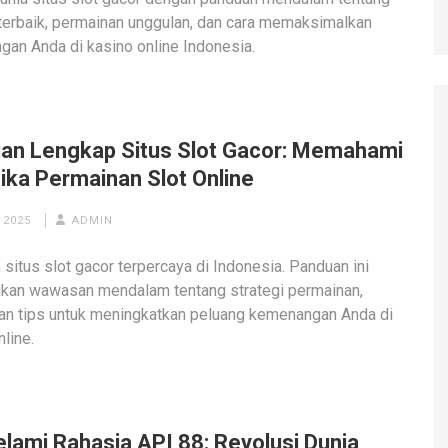
 terbaik, permainan unggulan, dan cara memaksimalkan
an Anda di kasino online Indonesia.
an Lengkap Situs Slot Gacor: Memahami
ika Permainan Slot Online
 2025
ADMIN
situs slot gacor terpercaya di Indonesia. Panduan ini
kan wawasan mendalam tentang strategi permainan,
an tips untuk meningkatkan peluang kemenangan Anda di
nline.
lami Rahasia API 88: Revolusi Dunia