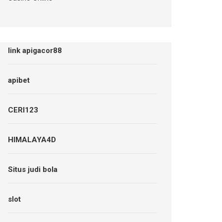
link apigacor88
apibet
CERI123
HIMALAYA4D
Situs judi bola
slot