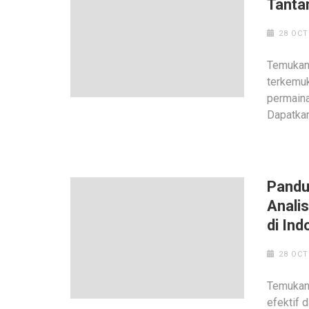
Tanta
28 OCT
Temukan 
terkemuk
permaina
Dapatkan
Pandu
Analis
di Ind
28 OCT
Temukan 
efektif 