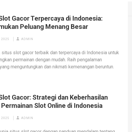
Slot Gacor Terpercaya di Indonesia:
ukan Peluang Menang Besar
 2025
ADMIN
situs slot gacor terbaik dan terpercaya di Indonesia untuk
gkan permainan dengan mudah. Raih pengalaman
yang menguntungkan dan nikmati kemenangan beruntun.
Slot Gacor: Strategi dan Keberhasilan
 Permainan Slot Online di Indonesia
 2025
ADMIN
unia situs slot gacor dengan panduan mendalam tentang