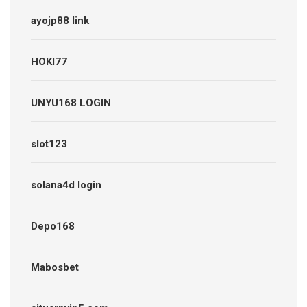
ayojp88 link
HOKI77
UNYU168 LOGIN
slot123
solana4d login
Depo168
Mabosbet