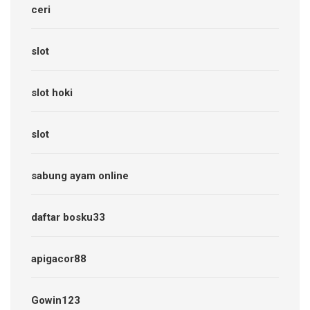
ceri
slot
slot hoki
slot
sabung ayam online
daftar bosku33
apigacor88
Gowin123