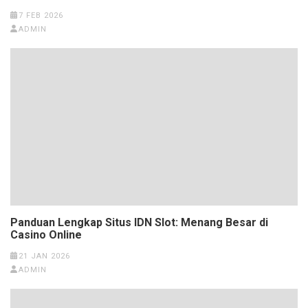
7 FEB 2026
ADMIN
Panduan Lengkap Situs IDN Slot: Menang Besar di
Casino Online
21 JAN 2026
ADMIN