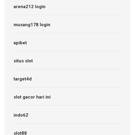
arena212 login
musang178 login
apibet
situs slot
target4d
slot gacor hari ini
indo62
slot88