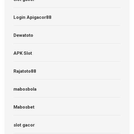
Login Apigacor88
Dewatoto
APK Slot
Rajatoto88
mabosbola
Mabosbet
slot gacor