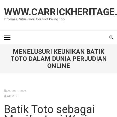
Skip
to
WWW.CARRICKHERITAGE
content
Informasi Situs Judi Bola Slot Paling Top
(Press
Enter)
MENELUSURI KEUNIKAN BATIK
TOTO DALAM DUNIA PERJUDIAN
ONLINE
25 OCT 2025
ADMIN
Batik Toto sebagai