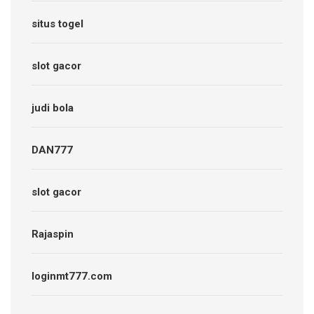
situs togel
slot gacor
judi bola
DAN777
slot gacor
Rajaspin
loginmt777.com