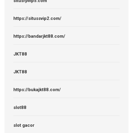
situsrpvip5.com
https://situssvip2.com/
https://bandarjkt88.com/
JKT88
JKT88
https://bukajkt88.com/
slot88
slot gacor