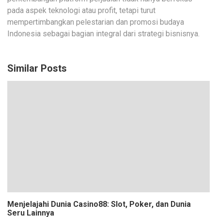
pada aspek teknologi atau profit, tetapi turut
mempertimbangkan pelestarian dan promosi budaya
Indonesia sebagai bagian integral dari strategi bisnisnya.
Similar Posts
Menjelajahi Dunia Casino88: Slot, Poker, dan Dunia
Seru Lainnya