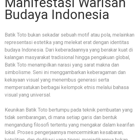
Manifestasi Warisan
Budaya Indonesia
Batik Toto bukan sekadar sebuah motif atau pola, melainkan
representasi estetika yang melekat erat dengan identitas
budaya Indonesia. Dari keberadaannya yang berakar kuat di
kalangan masyarakat tradisional hingga pengakuan global,
Batik Toto menampilkan narasi yang sarat makna dan
simbolisme. Seni ini menggambarkan keberagaman dan
kekayaan visual yang menembus generasi serta
mempersatukan berbagai kelompok etnis melalui bahasa
visual yang universal.
Keunikan Batik Toto bertumpu pada teknik pembuatan yang
tidak sembarangan, di mana setiap garis dan bentuk
mengandung filosofi tertentu yang mengakar dalam kearifan
lokal. Proses pengerjaannya mencerminkan kesabaran,
ketelitian, dan dedikasi yang tinggi, menjadikannya bukan