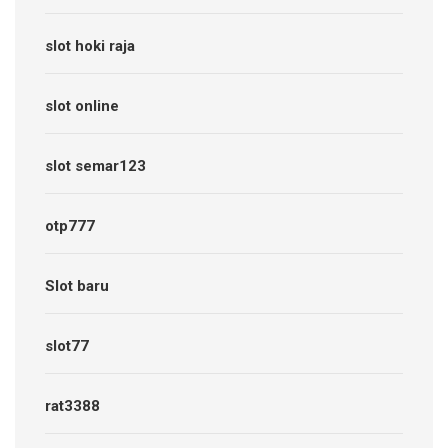
slot hoki raja
slot online
slot semar123
otp777
Slot baru
slot77
rat3388