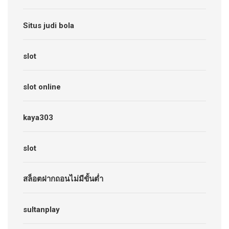
Situs judi bola
slot
slot online
kaya303
slot
สล็อตฝากถอนไม่มีขั้นต่ำ
sultanplay