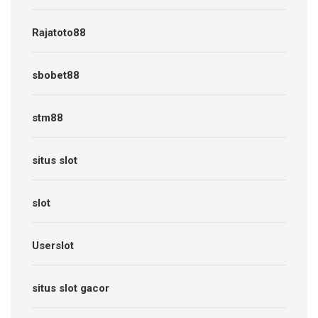
Rajatoto88
sbobet88
stm88
situs slot
slot
Userslot
situs slot gacor