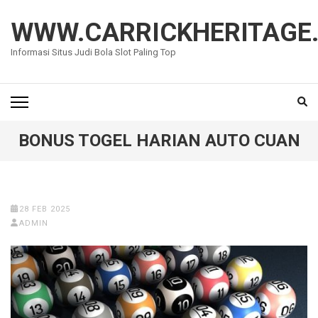
Skip
to
WWW.CARRICKHERITAGE
content
Informasi Situs Judi Bola Slot Paling Top
(Press
Enter)
BONUS TOGEL HARIAN AUTO CUAN
28 FEB 2025
ADMIN