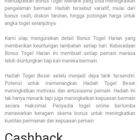
mendapatkan Bonus Togel Menarik yang bisa meningkatkan
pengalaman bermain. Hadiah tersebut variatif, mulai dari
bonus cash, diskon taruhan, hingga potongan harga untuk
angka togel selanjutnya.
Kami siap menguraikan detail Bonus Togel Harian yang
memberikan keuntungan tambahan setiap hari. Keberadaan
Bonus Togel Harian ini membuat setiap pemain merasa
lebih diuntungkan tiap kali mereka bermain.
Hadiah Togel Besar selalu menjadi daya tarik tersendiri.
Potensi untuk memenangkan Hadiah Togel Besar
meningkatkan motivasi dan antusiasme pemain. Hadiah ini
tak hanya menarik tapi juga meningkatkan kepuasan bermain
secara maksimal. Penyedia togel online berlomba
menawarkan beragam skema bonus untuk meningkatkan
kualitas permainan dan kepuasan pemain.
Cashback