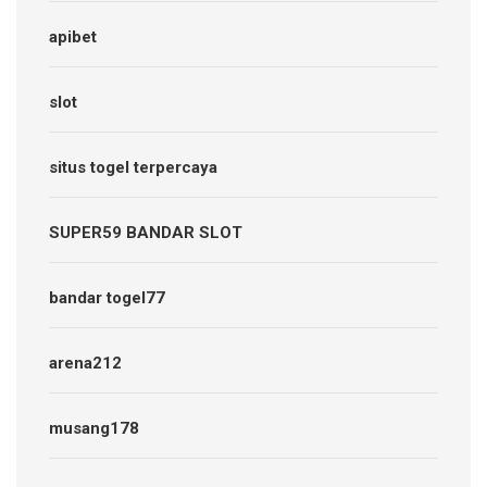
apibet
slot
situs togel terpercaya
SUPER59 BANDAR SLOT
bandar togel77
arena212
musang178