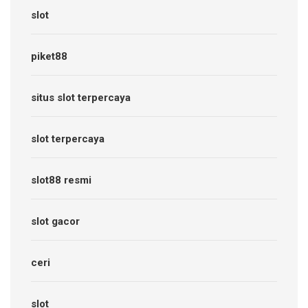
slot
piket88
situs slot terpercaya
slot terpercaya
slot88 resmi
slot gacor
ceri
slot