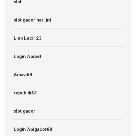
slot
slot gacor hari ini
Link Leci123
Login Apibet
Amavi68
republik62
slot gacor
Login Apigacor88