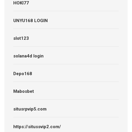
HOKI77
UNYU168 LOGIN
slot123
solana4d login
Depo168
Mabosbet
situsrpvip5.com
https://situssvip2.com/