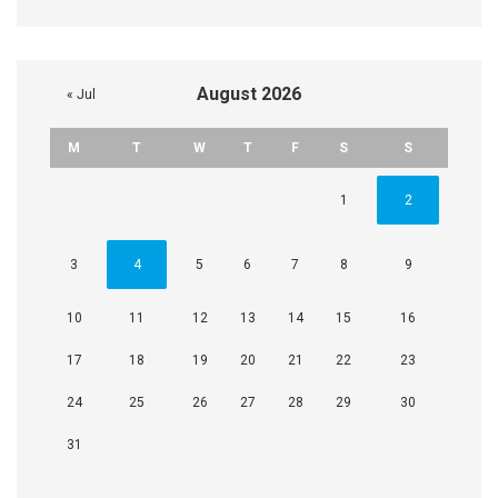
August 2026
« Jul
M
T
W
T
F
S
S
1
2
3
4
5
6
7
8
9
10
11
12
13
14
15
16
17
18
19
20
21
22
23
24
25
26
27
28
29
30
31