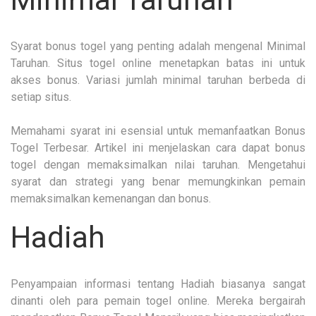
Syarat bonus togel yang penting adalah mengenal Minimal
Taruhan. Situs togel online menetapkan batas ini untuk
akses bonus. Variasi jumlah minimal taruhan berbeda di
setiap situs.
Memahami syarat ini esensial untuk memanfaatkan Bonus
Togel Terbesar. Artikel ini menjelaskan cara dapat bonus
togel dengan memaksimalkan nilai taruhan. Mengetahui
syarat dan strategi yang benar memungkinkan pemain
memaksimalkan kemenangan dan bonus.
Hadiah
Penyampaian informasi tentang Hadiah biasanya sangat
dinanti oleh para pemain togel online. Mereka bergairah