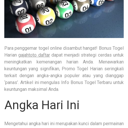
Para penggemar togel online disambut hangat! Bonus Togel
Harian
gajahtoto daftar
dapat menjadi strategi cerdas untuk
meningkatkan kemenangan harian Anda. Menawarkan
keuntungan yang signifikan, Promo Togel Harian seringkali
terkait dengan angka-angka populer atau yang dianggap
‘panas’. Artikel ini mengulas Info Bonus Togel Terbaru untuk
keuntungan maksimal Anda.
Angka Hari Ini
Mengetahui angka hari ini merupakan kunci dalam permainan