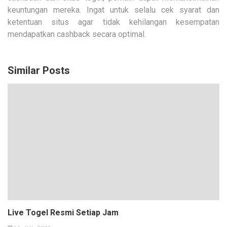
keuntungan mereka. Ingat untuk selalu cek syarat dan
ketentuan situs agar tidak kehilangan kesempatan
mendapatkan cashback secara optimal.
Similar Posts
Live Togel Resmi Setiap Jam