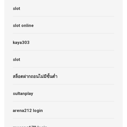
slot
slot online
kaya303
slot
สล็อตฝากถอนไม่มีขั้นต่ำ
sultanplay
arena212 login