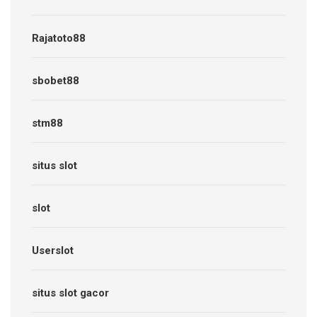
Rajatoto88
sbobet88
stm88
situs slot
slot
Userslot
situs slot gacor