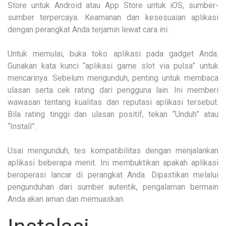
Store untuk Android atau App Store untuk iOS, sumber-
sumber terpercaya. Keamanan dan kesesuaian aplikasi
dengan perangkat Anda terjamin lewat cara ini.
Untuk memulai, buka toko aplikasi pada gadget Anda.
Gunakan kata kunci “aplikasi game slot via pulsa” untuk
mencarinya. Sebelum mengunduh, penting untuk membaca
ulasan serta cek rating dari pengguna lain. Ini memberi
wawasan tentang kualitas dan reputasi aplikasi tersebut.
Bila rating tinggi dan ulasan positif, tekan “Unduh” atau
“Install”.
Usai mengunduh, tes kompatibilitas dengan menjalankan
aplikasi beberapa menit. Ini membuktikan apakah aplikasi
beroperasi lancar di perangkat Anda. Dipastikan melalui
pengunduhan dari sumber autentik, pengalaman bermain
Anda akan aman dan memuaskan.