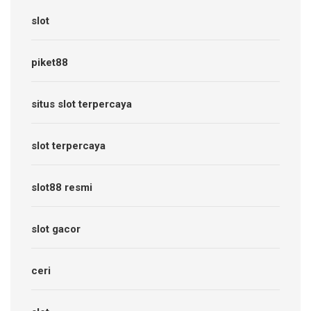
slot
piket88
situs slot terpercaya
slot terpercaya
slot88 resmi
slot gacor
ceri