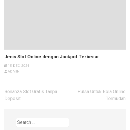
Jenis Slot Online dengan Jackpot Terbesar
15 DEC 2024
ADMIN
Post
Bonanza Slot Gratis Tanpa
Pulsa Untuk Bola Online
navigation
Deposit
Termudah
Search
for: