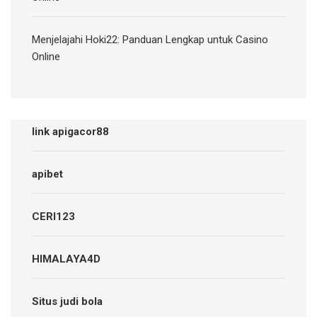
Menjelajahi Hoki22: Panduan Lengkap untuk Casino
Online
link apigacor88
apibet
CERI123
HIMALAYA4D
Situs judi bola