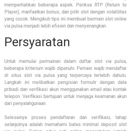
memperhatikan beberapa aspek. Periksa RTP (Return to
Player), manfaatkan bonus, dan pilih slot dengan volatilitas
yang cocok. Mengikuti tips ini membuat bermain slot online
via pulsa menjadi lebih efisien dan menyenangkan.
Persyaratan
Untuk memulai permainan dalam daftar slot via pulsa,
beberapa kriterium wajib dipenuhi. Pemain wajib mendaftar
di situs slot via pulsa yang terpercaya terlebih dahulu.
Langkah ini melibatkan pengisian formulir dengan data
pribadi dan verifikasi akun menggunakan email atau kontak
telepon. Verifikasi bertujuan untuk menjaga keamanan akun
dari penyalahgunaan.
Selesainya proses pendaftaran dan verifikasi, tahap
selanjutnya adalah memahami batas minimal deposit slot