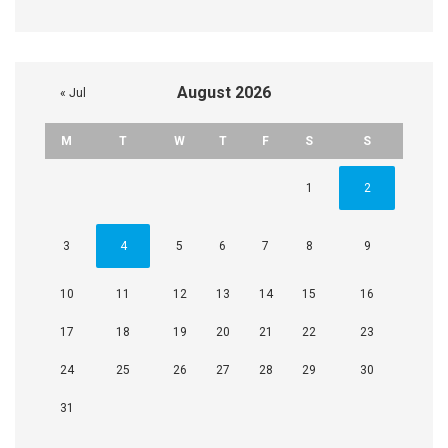
August 2026
« Jul
M
T
W
T
F
S
S
1
2
3
4
5
6
7
8
9
10
11
12
13
14
15
16
17
18
19
20
21
22
23
24
25
26
27
28
29
30
31