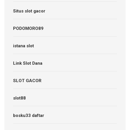
Situs slot gacor
PODOMORO89
istana slot
Link Slot Dana
SLOT GACOR
slot88
bosku33 daftar