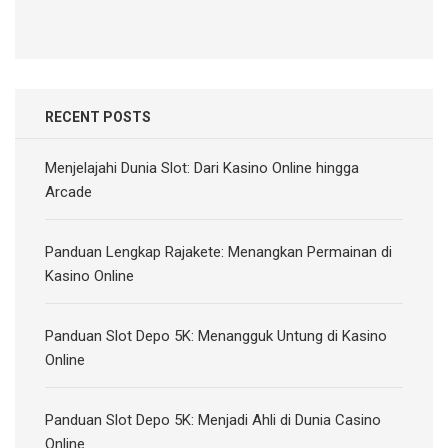
RECENT POSTS
Menjelajahi Dunia Slot: Dari Kasino Online hingga
Arcade
Panduan Lengkap Rajakete: Menangkan Permainan di
Kasino Online
Panduan Slot Depo 5K: Menangguk Untung di Kasino
Online
Panduan Slot Depo 5K: Menjadi Ahli di Dunia Casino
Online