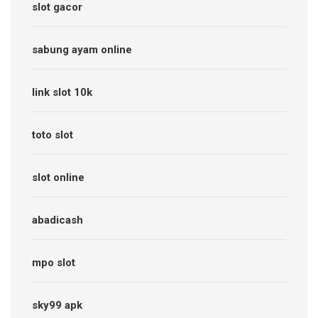
slot gacor
sabung ayam online
link slot 10k
toto slot
slot online
abadicash
mpo slot
sky99 apk