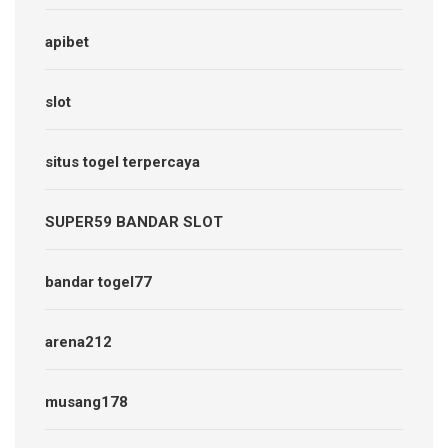
apibet
slot
situs togel terpercaya
SUPER59 BANDAR SLOT
bandar togel77
arena212
musang178