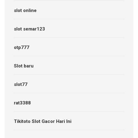
slot online
slot semar123
otp777
Slot baru
slot77
rat3388
Tikitoto Slot Gacor Hari Ini