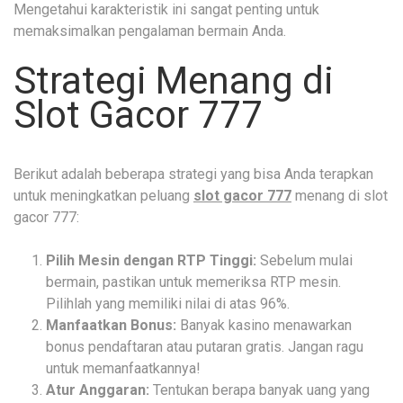
Mengetahui karakteristik ini sangat penting untuk
memaksimalkan pengalaman bermain Anda.
Strategi Menang di
Slot Gacor 777
Berikut adalah beberapa strategi yang bisa Anda terapkan
untuk meningkatkan peluang
slot gacor 777
menang di slot
gacor 777:
Pilih Mesin dengan RTP Tinggi:
Sebelum mulai
bermain, pastikan untuk memeriksa RTP mesin.
Pilihlah yang memiliki nilai di atas 96%.
Manfaatkan Bonus:
Banyak kasino menawarkan
bonus pendaftaran atau putaran gratis. Jangan ragu
untuk memanfaatkannya!
Atur Anggaran:
Tentukan berapa banyak uang yang