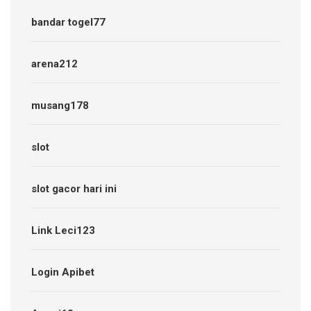
bandar togel77
arena212
musang178
slot
slot gacor hari ini
Link Leci123
Login Apibet