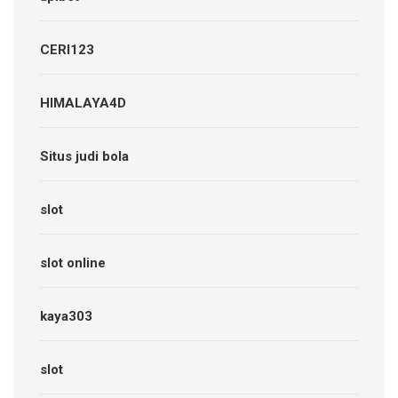
CERI123
HIMALAYA4D
Situs judi bola
slot
slot online
kaya303
slot