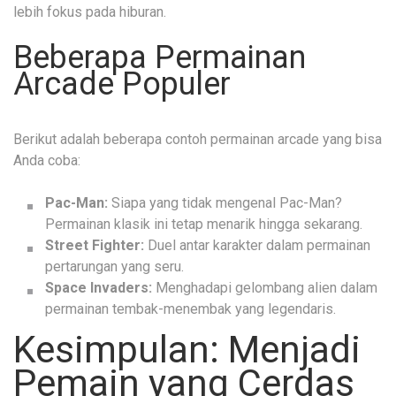
lebih fokus pada hiburan.
Beberapa Permainan
Arcade Populer
Berikut adalah beberapa contoh permainan arcade yang bisa
Anda coba:
Pac-Man:
Siapa yang tidak mengenal Pac-Man?
Permainan klasik ini tetap menarik hingga sekarang.
Street Fighter:
Duel antar karakter dalam permainan
pertarungan yang seru.
Space Invaders:
Menghadapi gelombang alien dalam
permainan tembak-menembak yang legendaris.
Kesimpulan: Menjadi
Pemain yang Cerdas