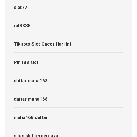
slot77
rat3388
Tikitoto Slot Gacor Hari Ini
Pin188 slot
daftar maha168
daftar maha168
maha168 daftar
situs slot terpercaya