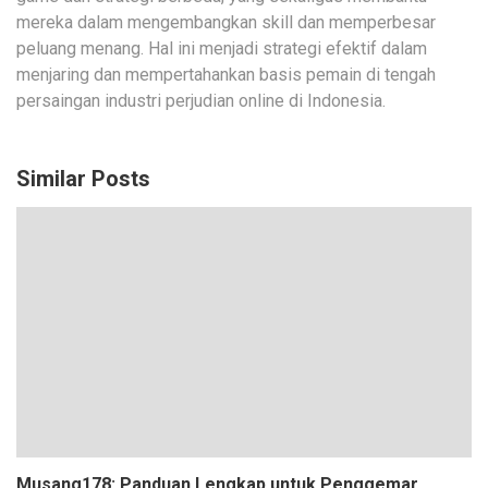
mereka dalam mengembangkan skill dan memperbesar
peluang menang. Hal ini menjadi strategi efektif dalam
menjaring dan mempertahankan basis pemain di tengah
persaingan industri perjudian online di Indonesia.
Similar Posts
Musang178: Panduan Lengkap untuk Penggemar