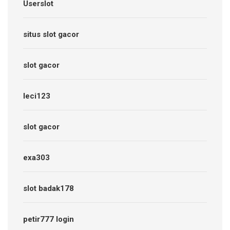
Userslot
situs slot gacor
slot gacor
leci123
slot gacor
exa303
slot badak178
petir777 login