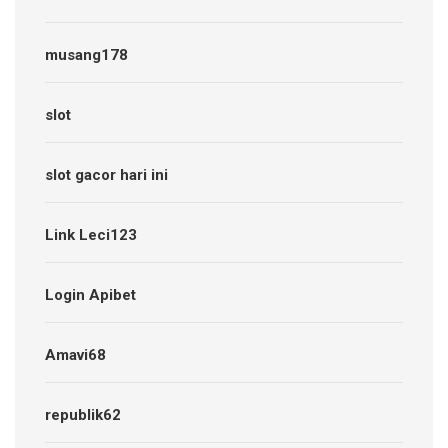
musang178
slot
slot gacor hari ini
Link Leci123
Login Apibet
Amavi68
republik62