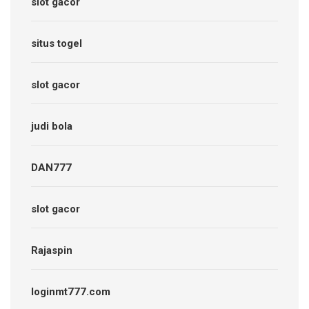
slot gacor
situs togel
slot gacor
judi bola
DAN777
slot gacor
Rajaspin
loginmt777.com