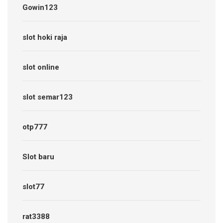
Gowin123
slot hoki raja
slot online
slot semar123
otp777
Slot baru
slot77
rat3388