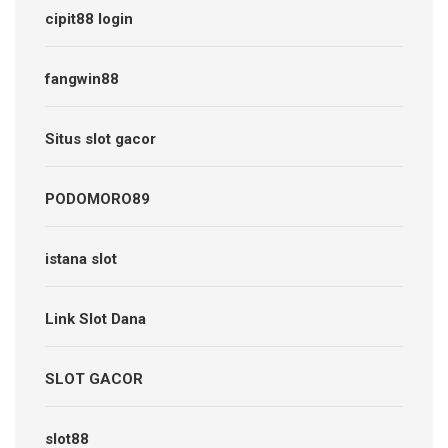
cipit88 login
fangwin88
Situs slot gacor
PODOMORO89
istana slot
Link Slot Dana
SLOT GACOR
slot88