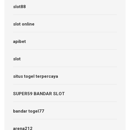
slot88
slot online
apibet
slot
situs togel terpercaya
SUPER59 BANDAR SLOT
bandar togel77
arena212