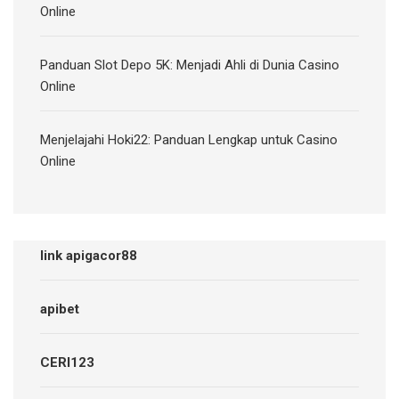
Online
Panduan Slot Depo 5K: Menjadi Ahli di Dunia Casino
Online
Menjelajahi Hoki22: Panduan Lengkap untuk Casino
Online
link apigacor88
apibet
CERI123