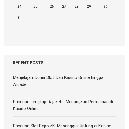
24
25
26
27
28
29
30
31
RECENT POSTS
Menjelajahi Dunia Slot: Dari Kasino Online hingga
Arcade
Panduan Lengkap Rajakete: Menangkan Permainan di
Kasino Online
Panduan Slot Depo 5K: Menangguk Untung di Kasino