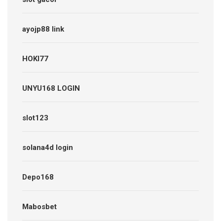
ayojp88 link
HOKI77
UNYU168 LOGIN
slot123
solana4d login
Depo168
Mabosbet