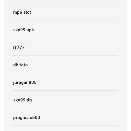
mpo slot
sky99 apk
rr777
dbltoto
juragan805
sky99idn
pragma x500