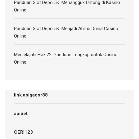
Panduan Slot Depo 5K: Menangguk Untung di Kasino
Online
Panduan Slot Depo 5K: Menjadi Ahli di Dunia Casino
Online
Menjelajahi Hoki22: Panduan Lengkap untuk Casino
Online
link apigacor88
apibet
CERI123