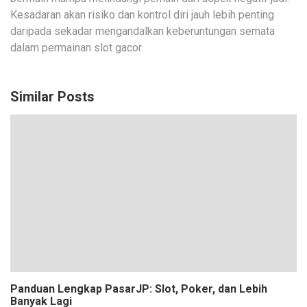
Kesadaran akan risiko dan kontrol diri jauh lebih penting
daripada sekadar mengandalkan keberuntungan semata
dalam permainan slot gacor.
Similar Posts
Panduan Lengkap PasarJP: Slot, Poker, dan Lebih
Banyak Lagi