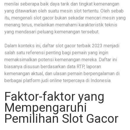
menilai seberapa baik daya tarik dan tingkat kemenangan
yang ditawarkan oleh suatu mesin slot tertentu. Oleh sebab
itu, mengenali slot gacor bukan sekadar mencari mesin yang
menang terus, melainkan memahami karakteristik teknis
yang mendasari peluang kemenangan tersebut.
Dalam konteks ini, daftar slot gacor terbaik 2023 menjadi
salah satu referensi penting bagi pemain yang ingin
memaksimalkan potensi kemenangan mereka. Daftar ini
biasanya disusun berdasarkan data RTP, laporan
kemenangan aktual, dan ulasan pemain berpengalaman di
berbagai platform judi online terpercaya di Indonesia.
Faktor-faktor yang
Mempengaruhi
Pemilihan Slot Gacor