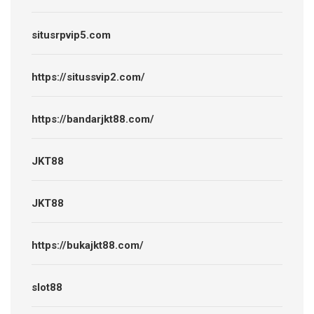
situsrpvip5.com
https://situssvip2.com/
https://bandarjkt88.com/
JKT88
JKT88
https://bukajkt88.com/
slot88