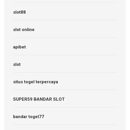
slot88
slot online
apibet
slot
situs togel terpercaya
SUPER59 BANDAR SLOT
bandar togel77