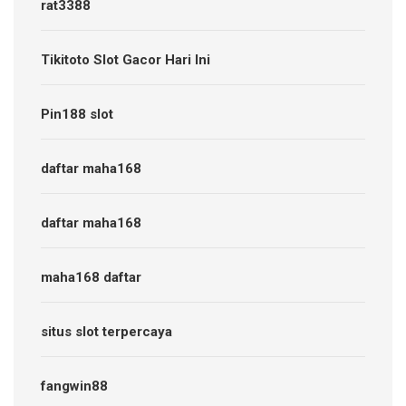
rat3388
Tikitoto Slot Gacor Hari Ini
Pin188 slot
daftar maha168
daftar maha168
maha168 daftar
situs slot terpercaya
fangwin88