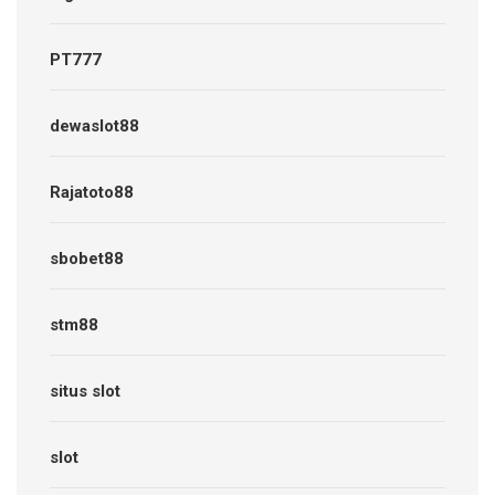
PT777
dewaslot88
Rajatoto88
sbobet88
stm88
situs slot
slot