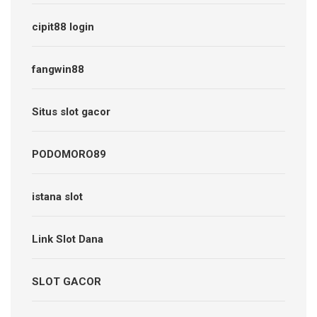
cipit88 login
fangwin88
Situs slot gacor
PODOMORO89
istana slot
Link Slot Dana
SLOT GACOR