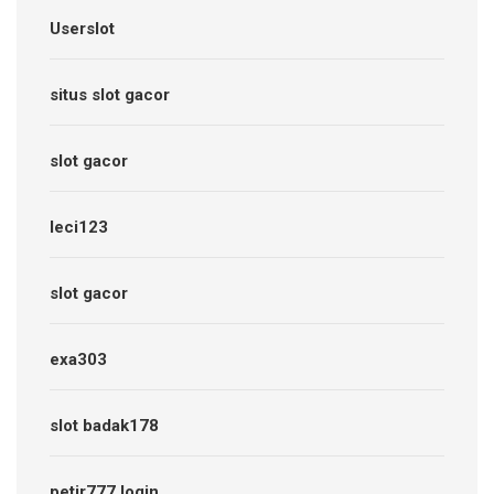
Userslot
situs slot gacor
slot gacor
leci123
slot gacor
exa303
slot badak178
petir777 login