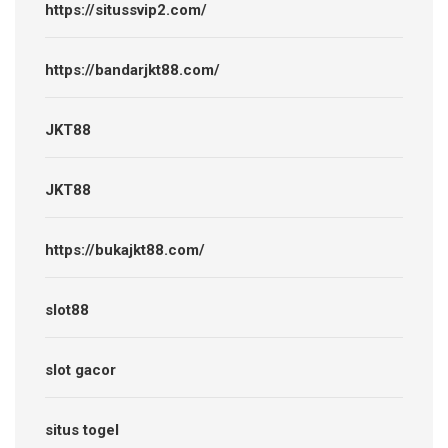
https://situssvip2.com/
https://bandarjkt88.com/
JKT88
JKT88
https://bukajkt88.com/
slot88
slot gacor
situs togel