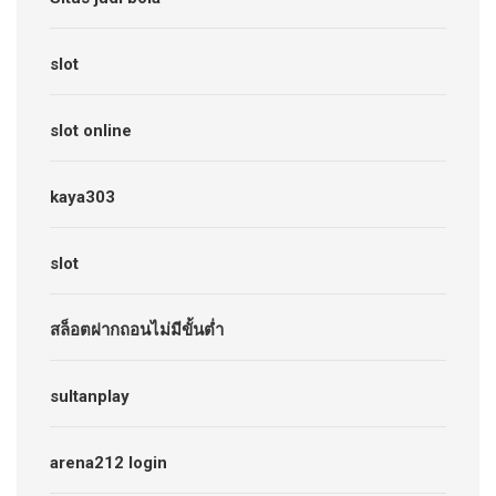
slot
slot online
kaya303
slot
สล็อตฝากถอนไม่มีขั้นต่ำ
sultanplay
arena212 login