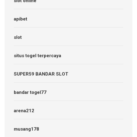
slot online
apibet
slot
situs togel terpercaya
SUPER59 BANDAR SLOT
bandar togel77
arena212
musang178