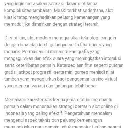
yang ingin merasakan sensasi dasar slot tanpa
kompleksitas tambahan. Meski terlihat sederhana, slot
klasik tetap menghadirkan peluang kemenangan yang
memadai jika dimainkan dengan strategi terarah.
Di sisi lain, slot modern menggunakan teknologi canggih
dengan lima atau lebih gulungan serta fitur bonus yang
menarik. Permainan ini menampilkan grafis yang
mengagumkan dan efek suara yang meningkatkan interaksi
serta keterlibatan pemain. Ketersediaan fitur seperti putaran
gratis, jackpot progresif, serta mini games menjadi nilai
tambah yang menggiurkan bagi penggemar kasino virtual
yang mencari variasi dan tantangan lebih besar.
Memahami karakteristik kedua jenis slot ini membantu
pemain dalam menentukan strategi bermain slot online di
Indonesia yang paling efektif. Pengetahuan mendalam
mengenai aspek teknis dan peluang kemenangan
memungkinkan para pemain untuk mengatur taruhan sesuai