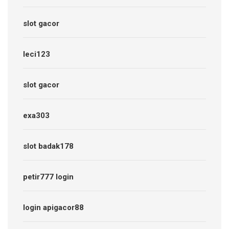
slot gacor
leci123
slot gacor
exa303
slot badak178
petir777 login
login apigacor88