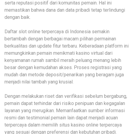
serta reputasi positif dari komunitas pemain. Hal ini
memastikan bahwa dana dan data pribadi tetap terlindungi
dengan baik.
Daftar slot online terpercaya di Indonesia semakin
bertambah dengan berbagai macam pilihan permainan
berkualitas dan update fitur terbaru. Keberadaan platform ini
memungkinkan pemain menikmati kasino virtual dari
kenyamanan rumah sambil meraih peluang menang lebih
besar dengan kemudahan akses. Proses registrasi yang
mudah dan metode deposit/penarikan yang beragam juga
menjadi nilai tambah yang krusial.
Dengan melakukan riset dan verifikasi sebelum bergabung,
pemain dapat terhindar dari risiko penipuan dan kegagalan
layanan yang merugikan. Memanfaatkan sumber informasi
resmi dan testimonial pemain lain dapat menjadi acuan
terpercaya dalam memilih situs kasino online terpercaya
yang sesuai dengan preferensi dan kebutuhan pribadi.