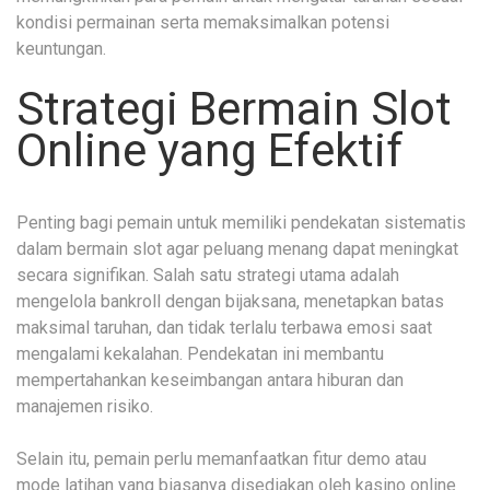
kondisi permainan serta memaksimalkan potensi
keuntungan.
Strategi Bermain Slot
Online yang Efektif
Penting bagi pemain untuk memiliki pendekatan sistematis
dalam bermain slot agar peluang menang dapat meningkat
secara signifikan. Salah satu strategi utama adalah
mengelola bankroll dengan bijaksana, menetapkan batas
maksimal taruhan, dan tidak terlalu terbawa emosi saat
mengalami kekalahan. Pendekatan ini membantu
mempertahankan keseimbangan antara hiburan dan
manajemen risiko.
Selain itu, pemain perlu memanfaatkan fitur demo atau
mode latihan yang biasanya disediakan oleh kasino online