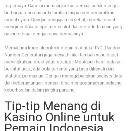
terpercaya. Cara ini memungkinkan pemain untuk menguji
berbagai teori dan pola taruhan tanpa mempertaruhkan
modal nyata. Dengan pengujian tersebut, mereka dapat
mengidentifikasi tipe mesin slot dan metode taruhan yang
paling sesuai dengan gaya bermainnya.
Memahami kode algoritmik mesin slot atau RNG (Random
Number Generator) juga menjadi nilai tambah yang dapat
meningkatkan efektivitas strategi. Meskipun hasil putaran
bersifat acak, ada pola tertentu yang bisa dikenali dari
statistik permainan. Dengan menggabungkan analisis data
dan keberuntungan, pemain bisa mengoptimalkan peluang
keberhasilan dalam jangka panjang.
Tip-tip Menang di
Kasino Online untuk
Pemain Indonesia