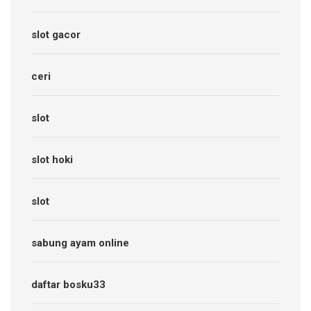
slot gacor
ceri
slot
slot hoki
slot
sabung ayam online
daftar bosku33