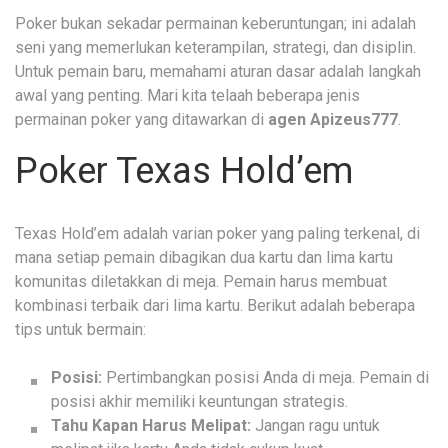
Poker bukan sekadar permainan keberuntungan; ini adalah
seni yang memerlukan keterampilan, strategi, dan disiplin.
Untuk pemain baru, memahami aturan dasar adalah langkah
awal yang penting. Mari kita telaah beberapa jenis
permainan poker yang ditawarkan di
agen Apizeus777
.
Poker Texas Hold’em
Texas Hold’em adalah varian poker yang paling terkenal, di
mana setiap pemain dibagikan dua kartu dan lima kartu
komunitas diletakkan di meja. Pemain harus membuat
kombinasi terbaik dari lima kartu. Berikut adalah beberapa
tips untuk bermain:
Posisi:
Pertimbangkan posisi Anda di meja. Pemain di
posisi akhir memiliki keuntungan strategis.
Tahu Kapan Harus Melipat:
Jangan ragu untuk