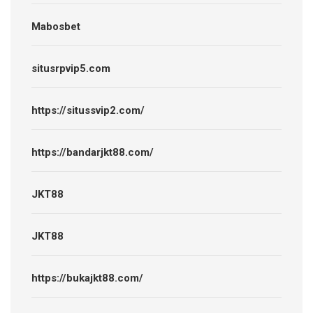
Mabosbet
situsrpvip5.com
https://situssvip2.com/
https://bandarjkt88.com/
JKT88
JKT88
https://bukajkt88.com/