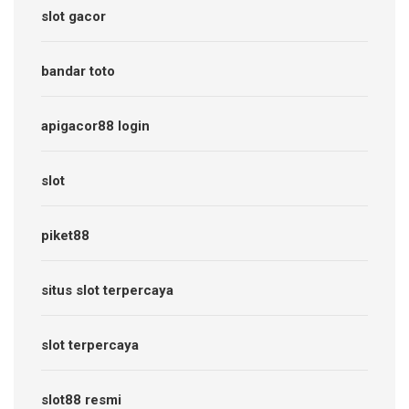
slot gacor
bandar toto
apigacor88 login
slot
piket88
situs slot terpercaya
slot terpercaya
slot88 resmi