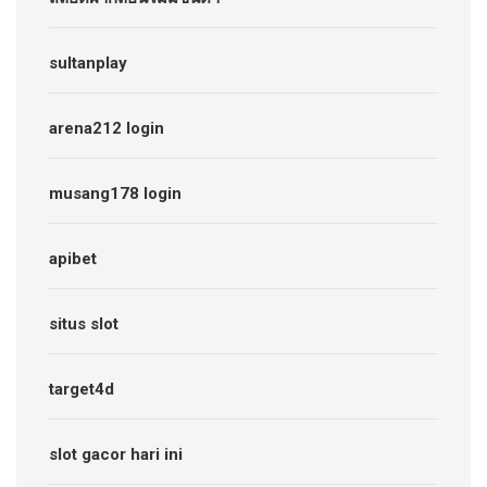
sultanplay
arena212 login
musang178 login
apibet
situs slot
target4d
slot gacor hari ini