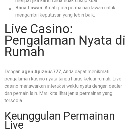
melipat jika kartu Anda tidak cukup kuat.
Baca Lawan:
Amati pola permainan lawan untuk
mengambil keputusan yang lebih baik.
Live Casino:
Pengalaman Nyata di
Rumah
Dengan
agen Apizeus777
, Anda dapat menikmati
pengalaman kasino nyata tanpa harus keluar rumah. Live
casino menawarkan interaksi waktu nyata dengan dealer
dan pemain lain. Mari kita lihat jenis permainan yang
tersedia.
Keunggulan Permainan
Live