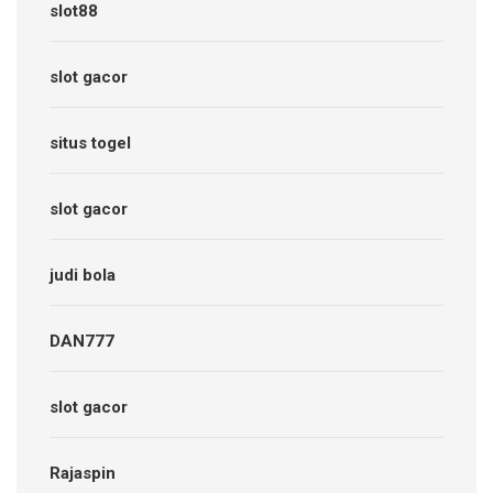
slot88
slot gacor
situs togel
slot gacor
judi bola
DAN777
slot gacor
Rajaspin