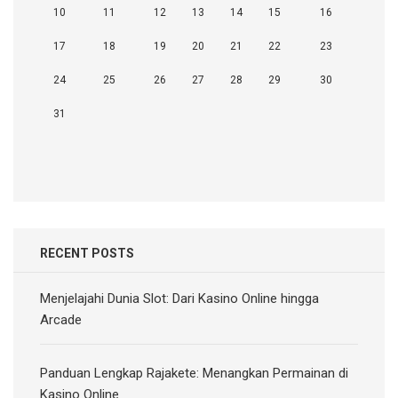
10
11
12
13
14
15
16
17
18
19
20
21
22
23
24
25
26
27
28
29
30
31
RECENT POSTS
Menjelajahi Dunia Slot: Dari Kasino Online hingga
Arcade
Panduan Lengkap Rajakete: Menangkan Permainan di
Kasino Online