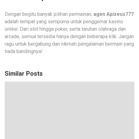
Dengan begitu banyak pilihan permainan,
agen Apizeus777
adalah tempat yang sempurna untuk penggemar kasino
online. Dari slot hingga poker, serta taruhan olahraga dan
arcade, semua tersedia hanya dengan beberapa klik. Jangan
ragu untuk bergabung dan nikmati pengalaman bermain yang
tiada bandingnya!
Similar Posts