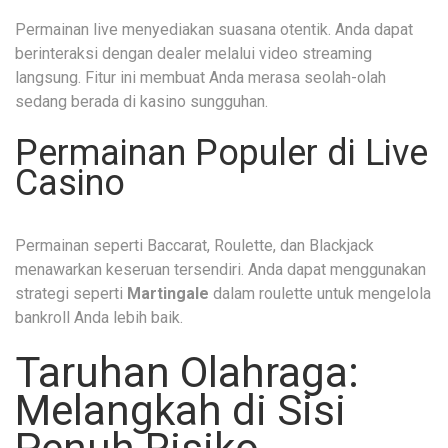
Permainan live menyediakan suasana otentik. Anda dapat
berinteraksi dengan dealer melalui video streaming
langsung. Fitur ini membuat Anda merasa seolah-olah
sedang berada di kasino sungguhan.
Permainan Populer di Live
Casino
Permainan seperti Baccarat, Roulette, dan Blackjack
menawarkan keseruan tersendiri. Anda dapat menggunakan
strategi seperti
Martingale
dalam roulette untuk mengelola
bankroll Anda lebih baik.
Taruhan Olahraga:
Melangkah di Sisi