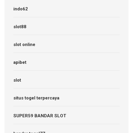
indo62
slot88
slot online
apibet
slot
situs togel terpercaya
SUPER59 BANDAR SLOT