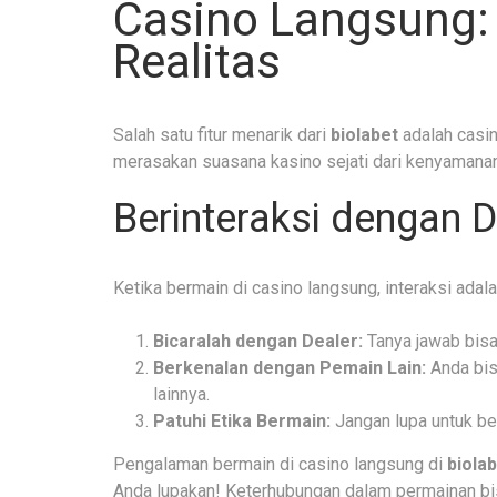
Casino Langsung:
Realitas
Salah satu fitur menarik dari
biolabet
adalah casin
merasakan suasana kasino sejati dari kenyamanan
Berinteraksi dengan 
Ketika bermain di casino langsung, interaksi adala
Bicaralah dengan Dealer:
Tanya jawab bisa
Berkenalan dengan Pemain Lain:
Anda bis
lainnya.
Patuhi Etika Bermain:
Jangan lupa untuk b
Pengalaman bermain di casino langsung di
biola
Anda lupakan! Keterhubungan dalam permainan bis