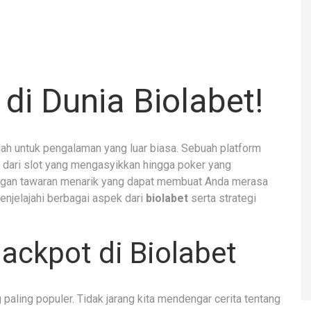
di Dunia Biolabet!
plah untuk pengalaman yang luar biasa. Sebuah platform
 dari slot yang mengasyikkan hingga poker yang
gan tawaran menarik yang dapat membuat Anda merasa
menjelajahi berbagai aspek dari
biolabet
serta strategi
ackpot di Biolabet
 paling populer. Tidak jarang kita mendengar cerita tentang