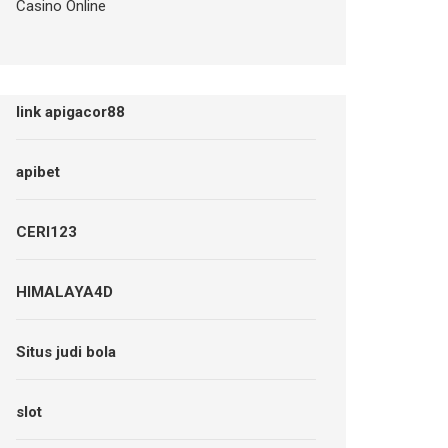
Casino Online
link apigacor88
apibet
CERI123
HIMALAYA4D
Situs judi bola
slot