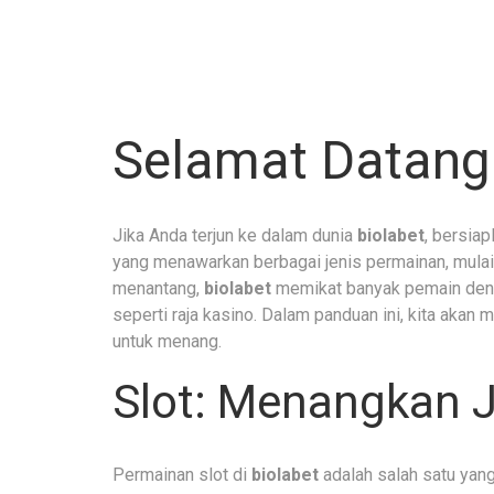
Selamat Datang 
Jika Anda terjun ke dalam dunia
biolabet
, bersia
yang menawarkan berbagai jenis permainan, mulai
menantang,
biolabet
memikat banyak pemain den
seperti raja kasino. Dalam panduan ini, kita akan 
untuk menang.
Slot: Menangkan J
Permainan slot di
biolabet
adalah salah satu yang