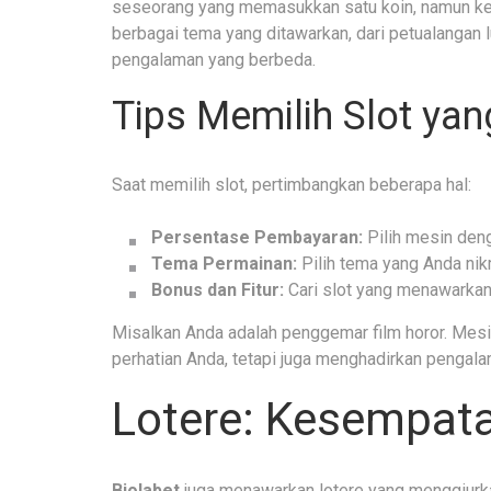
seseorang yang memasukkan satu koin, namun ke
berbagai tema yang ditawarkan, dari petualangan l
pengalaman yang berbeda.
Tips Memilih Slot yan
Saat memilih slot, pertimbangkan beberapa hal:
Persentase Pembayaran:
Pilih mesin deng
Tema Permainan:
Pilih tema yang Anda nikm
Bonus dan Fitur:
Cari slot yang menawarkan 
Misalkan Anda adalah penggemar film horor. Mesi
perhatian Anda, tetapi juga menghadirkan pengala
Lotere: Kesempat
Biolabet
juga menawarkan lotere yang menggiurka