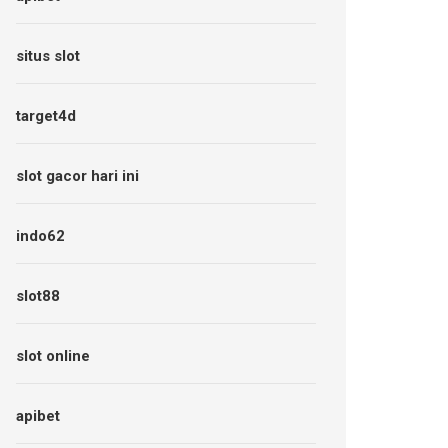
situs slot
target4d
slot gacor hari ini
indo62
slot88
slot online
apibet