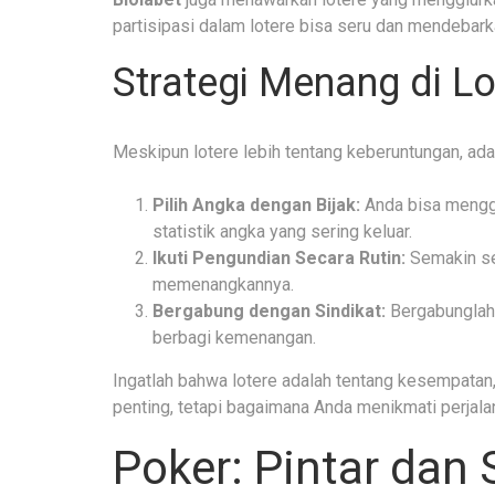
partisipasi dalam lotere bisa seru dan mendebark
Strategi Menang di Lo
Meskipun lotere lebih tentang keberuntungan, ad
Pilih Angka dengan Bijak:
Anda bisa menggu
statistik angka yang sering keluar.
Ikuti Pengundian Secara Rutin:
Semakin se
memenangkannya.
Bergabung dengan Sindikat:
Bergabunglah 
berbagi kemenangan.
Ingatlah bahwa lotere adalah tentang kesempatan, 
penting, tetapi bagaimana Anda menikmati perjala
Poker: Pintar dan 