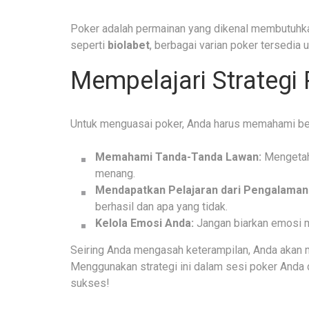
Poker adalah permainan yang dikenal membutuhka
seperti
biolabet
, berbagai varian poker tersedia u
Mempelajari Strategi
Untuk menguasai poker, Anda harus memahami beb
Memahami Tanda-Tanda Lawan:
Mengetahu
menang.
Mendapatkan Pelajaran dari Pengalaman
berhasil dan apa yang tidak.
Kelola Emosi Anda:
Jangan biarkan emosi m
Seiring Anda mengasah keterampilan, Anda akan me
Menggunakan strategi ini dalam sesi poker Anda 
sukses!