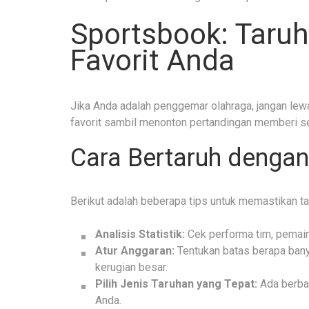
Sportsbook: Taru
Favorit Anda
Jika Anda adalah penggemar olahraga, jangan le
favorit sambil menonton pertandingan memberi se
Cara Bertaruh dengan
Berikut adalah beberapa tips untuk memastikan 
Analisis Statistik:
Cek performa tim, pemain
Atur Anggaran:
Tentukan batas berapa bany
kerugian besar.
Pilih Jenis Taruhan yang Tepat:
Ada berbag
Anda.