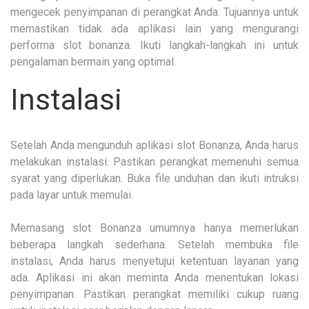
mengecek penyimpanan di perangkat Anda. Tujuannya untuk
memastikan tidak ada aplikasi lain yang mengurangi
performa slot bonanza. Ikuti langkah-langkah ini untuk
pengalaman bermain yang optimal.
Instalasi
Setelah Anda mengunduh aplikasi slot Bonanza, Anda harus
melakukan instalasi. Pastikan perangkat memenuhi semua
syarat yang diperlukan. Buka file unduhan dan ikuti intruksi
pada layar untuk memulai.
Memasang slot Bonanza umumnya hanya memerlukan
beberapa langkah sederhana. Setelah membuka file
instalasi, Anda harus menyetujui ketentuan layanan yang
ada. Aplikasi ini akan meminta Anda menentukan lokasi
penyimpanan. Pastikan perangkat memiliki cukup ruang