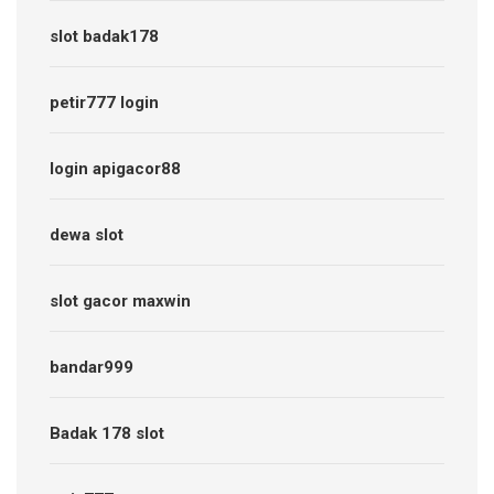
slot badak178
petir777 login
login apigacor88
dewa slot
slot gacor maxwin
bandar999
Badak 178 slot