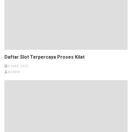
Daftar Slot Terpercaya Proses Kilat
6 MAR 2025
ADMIN