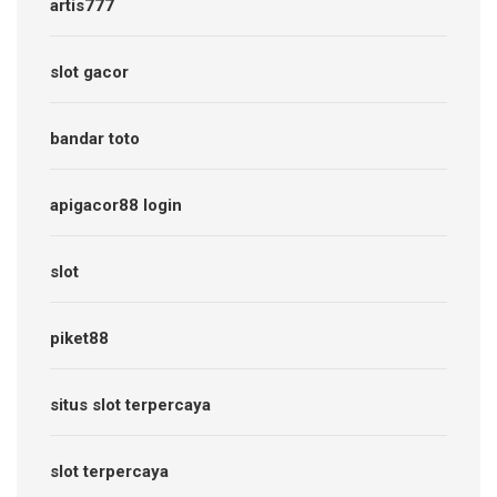
artis777
slot gacor
bandar toto
apigacor88 login
slot
piket88
situs slot terpercaya
slot terpercaya