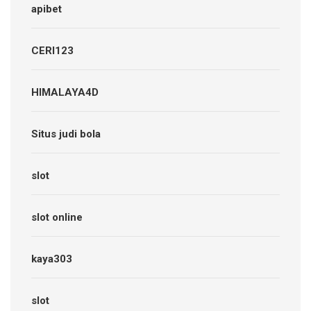
apibet
CERI123
HIMALAYA4D
Situs judi bola
slot
slot online
kaya303
slot