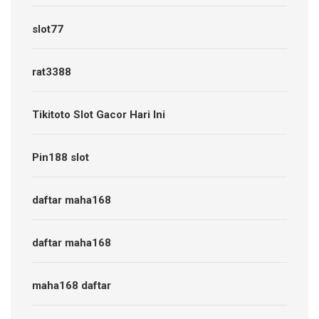
slot77
rat3388
Tikitoto Slot Gacor Hari Ini
Pin188 slot
daftar maha168
daftar maha168
maha168 daftar