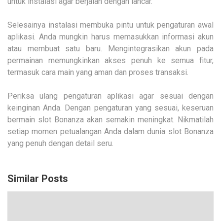
untuk instalasi agar berjalan dengan lancar.
Selesainya instalasi membuka pintu untuk pengaturan awal
aplikasi. Anda mungkin harus memasukkan informasi akun
atau membuat satu baru. Mengintegrasikan akun pada
permainan memungkinkan akses penuh ke semua fitur,
termasuk cara main yang aman dan proses transaksi.
Periksa ulang pengaturan aplikasi agar sesuai dengan
keinginan Anda. Dengan pengaturan yang sesuai, keseruan
bermain slot Bonanza akan semakin meningkat. Nikmatilah
setiap momen petualangan Anda dalam dunia slot Bonanza
yang penuh dengan detail seru.
Similar Posts