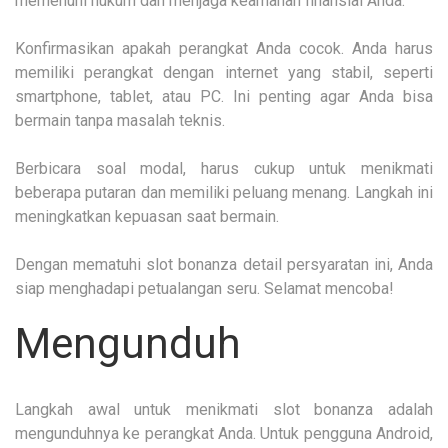
memenuhi hukum dan menjaga keamanan finansial Anda.
Konfirmasikan apakah perangkat Anda cocok. Anda harus
memiliki perangkat dengan internet yang stabil, seperti
smartphone, tablet, atau PC. Ini penting agar Anda bisa
bermain tanpa masalah teknis.
Berbicara soal modal, harus cukup untuk menikmati
beberapa putaran dan memiliki peluang menang. Langkah ini
meningkatkan kepuasan saat bermain.
Dengan mematuhi slot bonanza detail persyaratan ini, Anda
siap menghadapi petualangan seru. Selamat mencoba!
Mengunduh
Langkah awal untuk menikmati slot bonanza adalah
mengunduhnya ke perangkat Anda. Untuk pengguna Android,