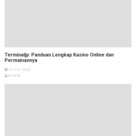
Terminaljp: Panduan Lengkap Kasino Online dan
Permainannya
10 JUL 2026
ADMIN