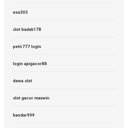
exa303
slot badak178
petir777 login
login apigacor88
dewa slot
slot gacor maxwin
bandar999