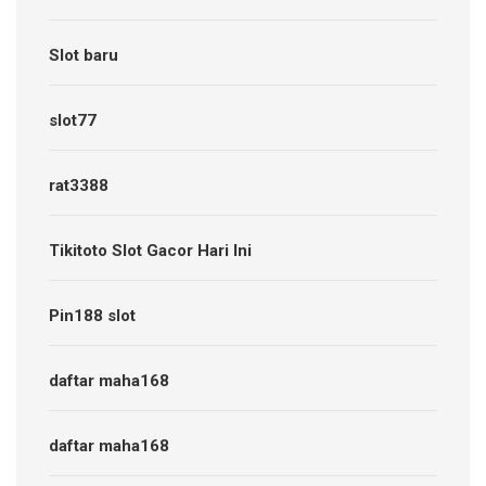
Slot baru
slot77
rat3388
Tikitoto Slot Gacor Hari Ini
Pin188 slot
daftar maha168
daftar maha168