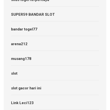
SUPER59 BANDAR SLOT
bandar togel77
arena212
musang178
slot
slot gacor hari ini
Link Leci123