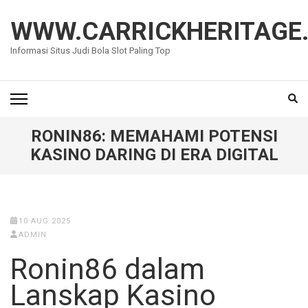
Skip
to
WWW.CARRICKHERITAGE
content
Informasi Situs Judi Bola Slot Paling Top
(Press
Enter)
RONIN86: MEMAHAMI POTENSI
KASINO DARING DI ERA DIGITAL
10 AUG 2025
ADMIN
Ronin86 dalam
Lanskap Kasino