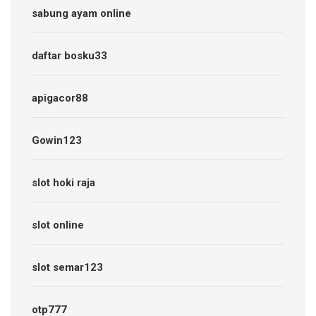
sabung ayam online
daftar bosku33
apigacor88
Gowin123
slot hoki raja
slot online
slot semar123
otp777