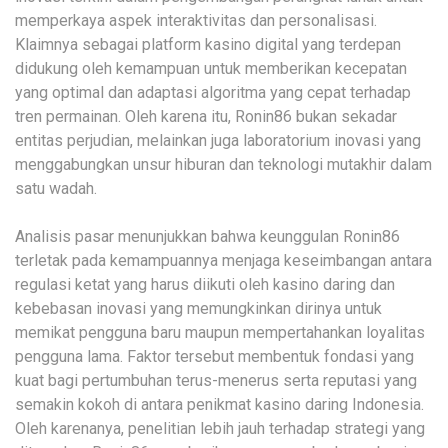
memperkaya aspek interaktivitas dan personalisasi.
Klaimnya sebagai platform kasino digital yang terdepan
didukung oleh kemampuan untuk memberikan kecepatan
yang optimal dan adaptasi algoritma yang cepat terhadap
tren permainan. Oleh karena itu, Ronin86 bukan sekadar
entitas perjudian, melainkan juga laboratorium inovasi yang
menggabungkan unsur hiburan dan teknologi mutakhir dalam
satu wadah.
Analisis pasar menunjukkan bahwa keunggulan Ronin86
terletak pada kemampuannya menjaga keseimbangan antara
regulasi ketat yang harus diikuti oleh kasino daring dan
kebebasan inovasi yang memungkinkan dirinya untuk
memikat pengguna baru maupun mempertahankan loyalitas
pengguna lama. Faktor tersebut membentuk fondasi yang
kuat bagi pertumbuhan terus-menerus serta reputasi yang
semakin kokoh di antara penikmat kasino daring Indonesia.
Oleh karenanya, penelitian lebih jauh terhadap strategi yang