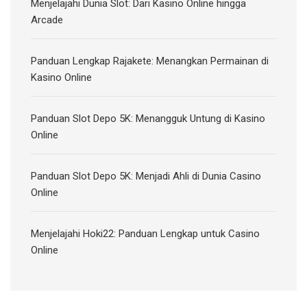
Menjelajahi Dunia Slot: Dari Kasino Online hingga
Arcade
Panduan Lengkap Rajakete: Menangkan Permainan di
Kasino Online
Panduan Slot Depo 5K: Menangguk Untung di Kasino
Online
Panduan Slot Depo 5K: Menjadi Ahli di Dunia Casino
Online
Menjelajahi Hoki22: Panduan Lengkap untuk Casino
Online