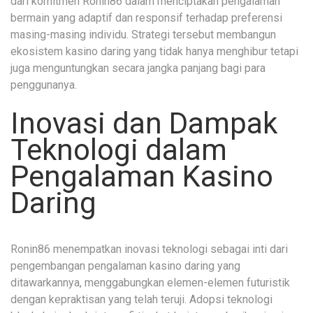
dari komitmen Ronin86 dalam menciptakan pengalaman
bermain yang adaptif dan responsif terhadap preferensi
masing-masing individu. Strategi tersebut membangun
ekosistem kasino daring yang tidak hanya menghibur tetapi
juga menguntungkan secara jangka panjang bagi para
penggunanya.
Inovasi dan Dampak
Teknologi dalam
Pengalaman Kasino
Daring
Ronin86 menempatkan inovasi teknologi sebagai inti dari
pengembangan pengalaman kasino daring yang
ditawarkannya, menggabungkan elemen-elemen futuristik
dengan kepraktisan yang telah teruji. Adopsi teknologi