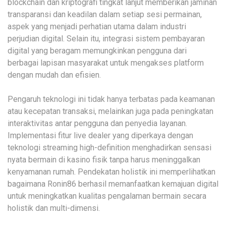
blockchain dan kriptografi tingkat lanjut memberikan jaminan
transparansi dan keadilan dalam setiap sesi permainan,
aspek yang menjadi perhatian utama dalam industri
perjudian digital. Selain itu, integrasi sistem pembayaran
digital yang beragam memungkinkan pengguna dari
berbagai lapisan masyarakat untuk mengakses platform
dengan mudah dan efisien.
Pengaruh teknologi ini tidak hanya terbatas pada keamanan
atau kecepatan transaksi, melainkan juga pada peningkatan
interaktivitas antar pengguna dan penyedia layanan.
Implementasi fitur live dealer yang diperkaya dengan
teknologi streaming high-definition menghadirkan sensasi
nyata bermain di kasino fisik tanpa harus meninggalkan
kenyamanan rumah. Pendekatan holistik ini memperlihatkan
bagaimana Ronin86 berhasil memanfaatkan kemajuan digital
untuk meningkatkan kualitas pengalaman bermain secara
holistik dan multi-dimensi.