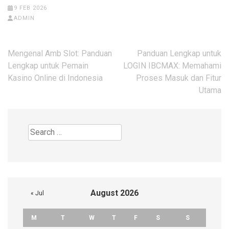
9 FEB 2026
ADMIN
Post
Mengenal Amb Slot: Panduan
Panduan Lengkap untuk
navigation
Lengkap untuk Pemain
LOGIN IBCMAX: Memahami
Kasino Online di Indonesia
Proses Masuk dan Fitur
Utama
Search
for:
August 2026
« Jul
M
T
W
T
F
S
S