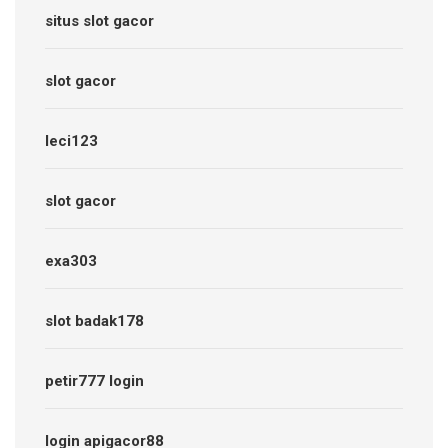
situs slot gacor
slot gacor
leci123
slot gacor
exa303
slot badak178
petir777 login
login apigacor88