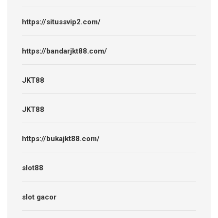
https://situssvip2.com/
https://bandarjkt88.com/
JKT88
JKT88
https://bukajkt88.com/
slot88
slot gacor