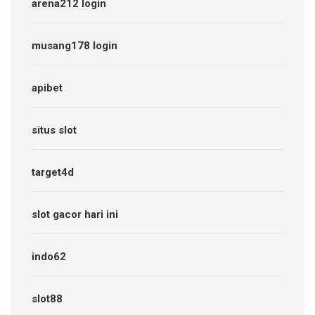
arena212 login
musang178 login
apibet
situs slot
target4d
slot gacor hari ini
indo62
slot88