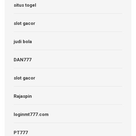
situs togel
slot gacor
judi bola
DAN777
slot gacor
Rajaspin
loginmt777.com
PT777