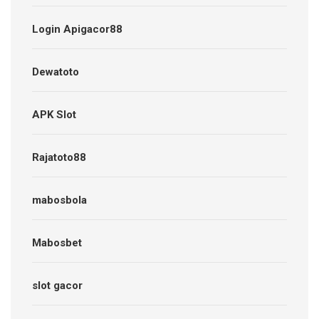
Login Apigacor88
Dewatoto
APK Slot
Rajatoto88
mabosbola
Mabosbet
slot gacor