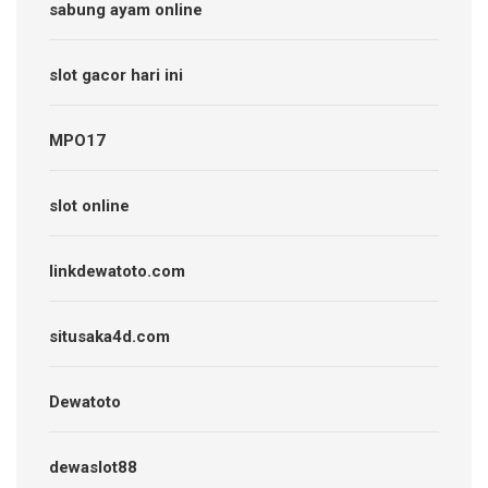
sabung ayam online
slot gacor hari ini
MPO17
slot online
linkdewatoto.com
situsaka4d.com
Dewatoto
dewaslot88