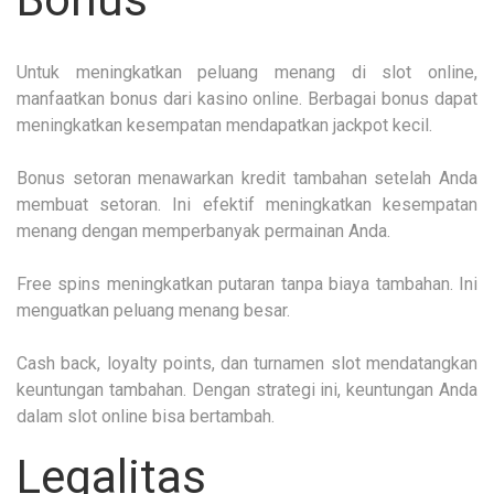
Untuk meningkatkan peluang menang di slot online,
manfaatkan bonus dari kasino online. Berbagai bonus dapat
meningkatkan kesempatan mendapatkan jackpot kecil.
Bonus setoran menawarkan kredit tambahan setelah Anda
membuat setoran. Ini efektif meningkatkan kesempatan
menang dengan memperbanyak permainan Anda.
Free spins meningkatkan putaran tanpa biaya tambahan. Ini
menguatkan peluang menang besar.
Cash back, loyalty points, dan turnamen slot mendatangkan
keuntungan tambahan. Dengan strategi ini, keuntungan Anda
dalam slot online bisa bertambah.
Legalitas