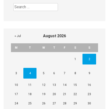
Search
for:
August 2026
« Jul
M
T
W
T
F
S
S
1
2
3
4
5
6
7
8
9
10
11
12
13
14
15
16
17
18
19
20
21
22
23
24
25
26
27
28
29
30