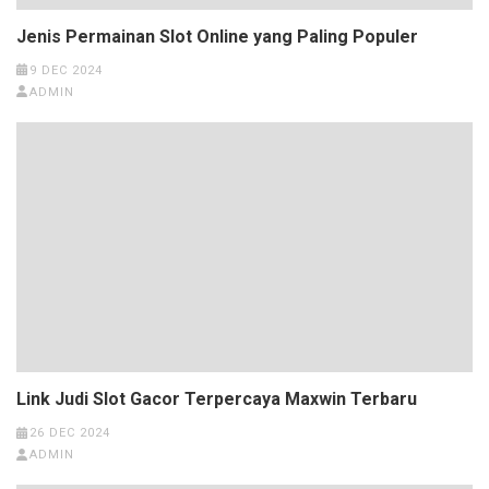
Jenis Permainan Slot Online yang Paling Populer
9 DEC 2024
ADMIN
Link Judi Slot Gacor Terpercaya Maxwin Terbaru
26 DEC 2024
ADMIN