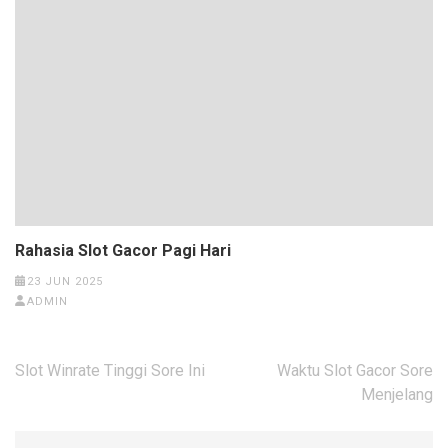
Rahasia Slot Gacor Pagi Hari
23 JUN 2025
ADMIN
Post
Slot Winrate Tinggi Sore Ini
Waktu Slot Gacor Sore
navigation
Menjelang