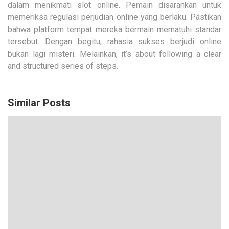
dalam menikmati slot online. Pemain disarankan untuk
memeriksa regulasi perjudian online yang berlaku. Pastikan
bahwa platform tempat mereka bermain mematuhi standar
tersebut. Dengan begitu, rahasia sukses berjudi online
bukan lagi misteri. Melainkan, it’s about following a clear
and structured series of steps.
Similar Posts