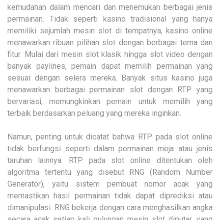
kemudahan dalam mencari dan menemukan berbagai jenis
permainan. Tidak seperti kasino tradisional yang hanya
memiliki sejumlah mesin slot di tempatnya, kasino online
menawarkan ribuan pilihan slot dengan berbagai tema dan
fitur. Mulai dari mesin slot klasik hingga slot video dengan
banyak paylines, pemain dapat memilih permainan yang
sesuai dengan selera mereka. Banyak situs kasino juga
menawarkan berbagai permainan slot dengan RTP yang
bervariasi, memungkinkan pemain untuk memilih yang
terbaik berdasarkan peluang yang mereka inginkan.
Namun, penting untuk dicatat bahwa RTP pada slot online
tidak berfungsi seperti dalam permainan meja atau jenis
taruhan lainnya. RTP pada slot online ditentukan oleh
algoritma tertentu yang disebut RNG (Random Number
Generator), yaitu sistem pembuat nomor acak yang
memastikan hasil permainan tidak dapat diprediksi atau
dimanipulasi. RNG bekerja dengan cara menghasilkan angka
secara acak setiap kali gulungan mesin slot diputar, yang