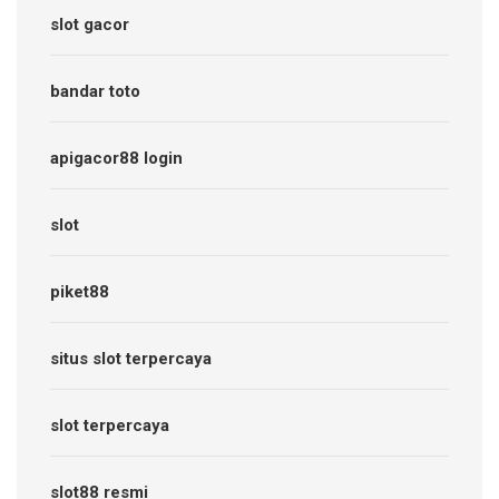
slot gacor
bandar toto
apigacor88 login
slot
piket88
situs slot terpercaya
slot terpercaya
slot88 resmi