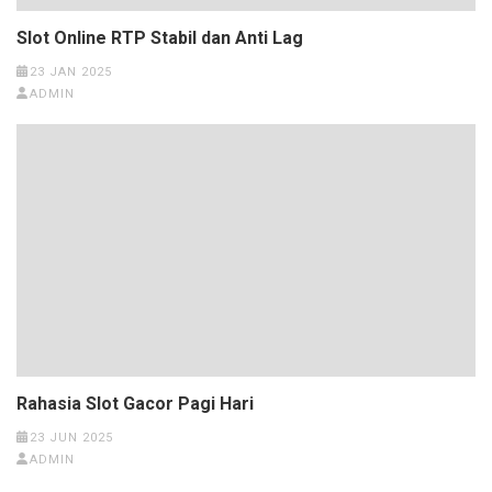
Slot Online RTP Stabil dan Anti Lag
23 JAN 2025
ADMIN
Rahasia Slot Gacor Pagi Hari
23 JUN 2025
ADMIN