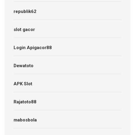
republik62
slot gacor
Login Apigacor88
Dewatoto
APK Slot
Rajatoto88
mabosbola