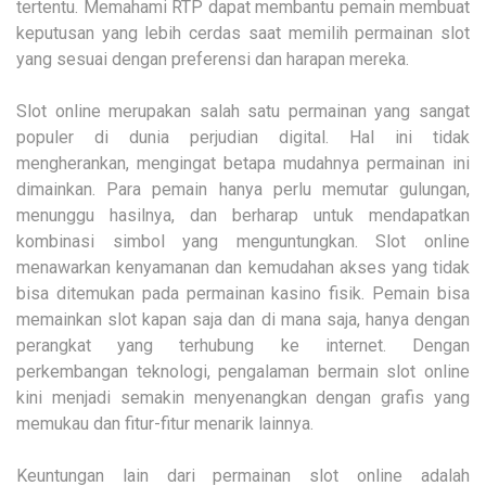
tertentu. Memahami RTP dapat membantu pemain membuat
keputusan yang lebih cerdas saat memilih permainan slot
yang sesuai dengan preferensi dan harapan mereka.
Slot online merupakan salah satu permainan yang sangat
populer di dunia perjudian digital. Hal ini tidak
mengherankan, mengingat betapa mudahnya permainan ini
dimainkan. Para pemain hanya perlu memutar gulungan,
menunggu hasilnya, dan berharap untuk mendapatkan
kombinasi simbol yang menguntungkan. Slot online
menawarkan kenyamanan dan kemudahan akses yang tidak
bisa ditemukan pada permainan kasino fisik. Pemain bisa
memainkan slot kapan saja dan di mana saja, hanya dengan
perangkat yang terhubung ke internet. Dengan
perkembangan teknologi, pengalaman bermain slot online
kini menjadi semakin menyenangkan dengan grafis yang
memukau dan fitur-fitur menarik lainnya.
Keuntungan lain dari permainan slot online adalah