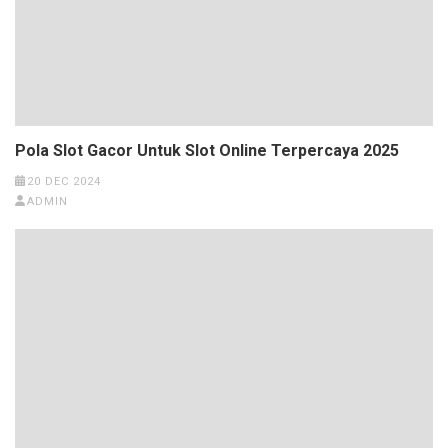
Pola Slot Gacor Untuk Slot Online Terpercaya 2025
20 DEC 2024
ADMIN