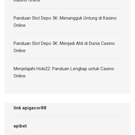
Panduan Slot Depo 5K: Menangguk Untung di Kasino
Online
Panduan Slot Depo 5K: Menjadi Ahli di Dunia Casino
Online
Menjelajahi Hoki22: Panduan Lengkap untuk Casino
Online
link apigacor88
apibet