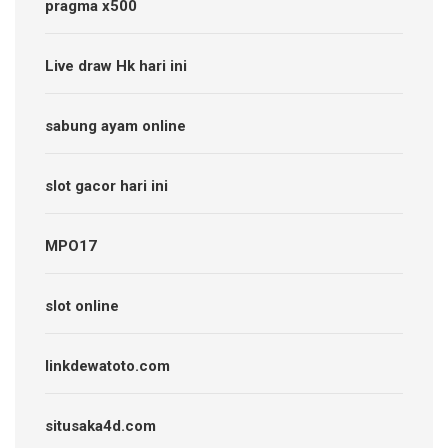
pragma x500
Live draw Hk hari ini
sabung ayam online
slot gacor hari ini
MPO17
slot online
linkdewatoto.com
situsaka4d.com