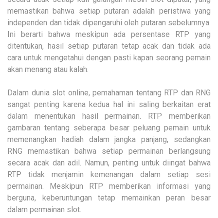
memastikan bahwa setiap putaran adalah peristiwa yang
independen dan tidak dipengaruhi oleh putaran sebelumnya.
Ini berarti bahwa meskipun ada persentase RTP yang
ditentukan, hasil setiap putaran tetap acak dan tidak ada
cara untuk mengetahui dengan pasti kapan seorang pemain
akan menang atau kalah.
Dalam dunia slot online, pemahaman tentang RTP dan RNG
sangat penting karena kedua hal ini saling berkaitan erat
dalam menentukan hasil permainan. RTP memberikan
gambaran tentang seberapa besar peluang pemain untuk
memenangkan hadiah dalam jangka panjang, sedangkan
RNG memastikan bahwa setiap permainan berlangsung
secara acak dan adil. Namun, penting untuk diingat bahwa
RTP tidak menjamin kemenangan dalam setiap sesi
permainan. Meskipun RTP memberikan informasi yang
berguna, keberuntungan tetap memainkan peran besar
dalam permainan slot.