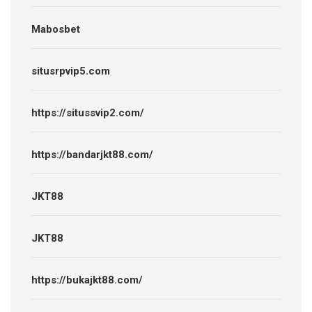
Mabosbet
situsrpvip5.com
https://situssvip2.com/
https://bandarjkt88.com/
JKT88
JKT88
https://bukajkt88.com/