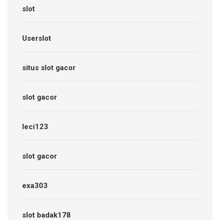
slot
Userslot
situs slot gacor
slot gacor
leci123
slot gacor
exa303
slot badak178