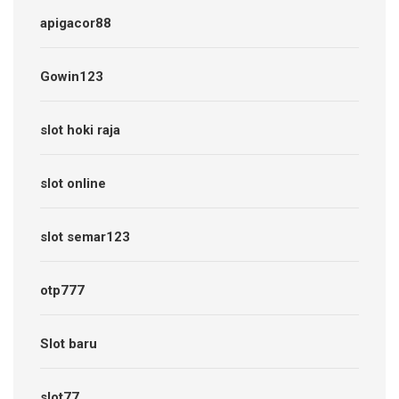
apigacor88
Gowin123
slot hoki raja
slot online
slot semar123
otp777
Slot baru
slot77