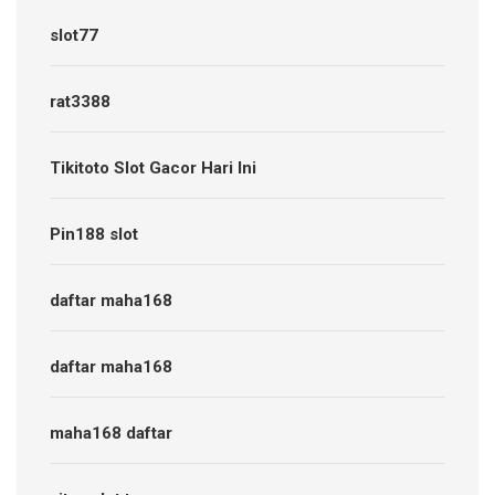
slot77
rat3388
Tikitoto Slot Gacor Hari Ini
Pin188 slot
daftar maha168
daftar maha168
maha168 daftar