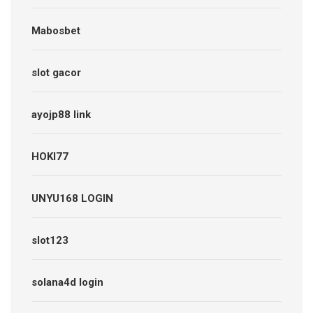
Mabosbet
slot gacor
ayojp88 link
HOKI77
UNYU168 LOGIN
slot123
solana4d login