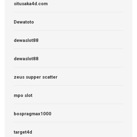
situsaka4d.com
Dewatoto
dewaslot88
dewaslot88
zeus supper scatter
mpo slot
bospragmax1000
target4d