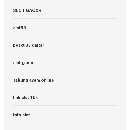
SLOT GACOR
slot88
bosku33 daftar
slot gacor
sabung ayam online
link slot 10k
toto slot