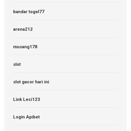
bandar togel77
arena212
musang178
slot
slot gacor hari ini
Link Leci123
Login Apibet