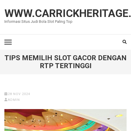
Skip
to
WWW.CARRICKHERITAGE
content
Informasi Situs Judi Bola Slot Paling Top
(Press
Enter)
TIPS MEMILIH SLOT GACOR DENGAN
RTP TERTINGGI
28 NOV 2024
ADMIN