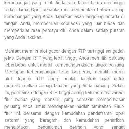
kemenangan yang telah Anda raih, tanpa harus menunggu
terlalu lama. Opsi penarikan ini memastikan bahwa setiap
kemenangan yang Anda dapatkan akan langsung berada di
tangan Anda, memberikan kepuasan yang luar biasa dan
memperkuat rasa percaya diri Anda dalam setiap putaran
yang Anda lakukan.
Manfaat memilih slot gacor dengan RTP tertinggi sangatlah
jelas. Dengan RTP yang lebih tinggi, Anda memiliki peluang
lebih besar untuk meraih kemenangan dalam jangka panjang.
Meskipun keberuntungan tetap berperan, memilih mesin
slot dengan RTP tinggi adalah langkah bijak untuk
memaksimalkan setiap taruhan yang Anda pasang. Selain
itu, permainan dengan RTP tinggi sering kali memiliki variasi
fitur bonus yang menarik, yang semakin memperbesar
peluang Anda untuk mendapatkan hadiah tambahan. Fitur-
fitur ini, bersama dengan kemudahan pendaftaran, opsi
setoran yang beragam, dan kemudahan penarikan,
menciptakan pengalaman bermain yang sangat