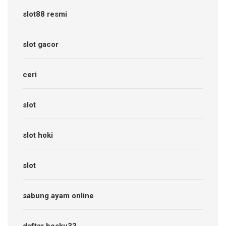
slot88 resmi
slot gacor
ceri
slot
slot hoki
slot
sabung ayam online
daftar bosku33