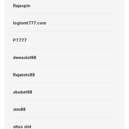
Rajaspin
loginmt777.com
PT777
dewaslot88
Rajatoto88
sbobet88
stm88
situs slot