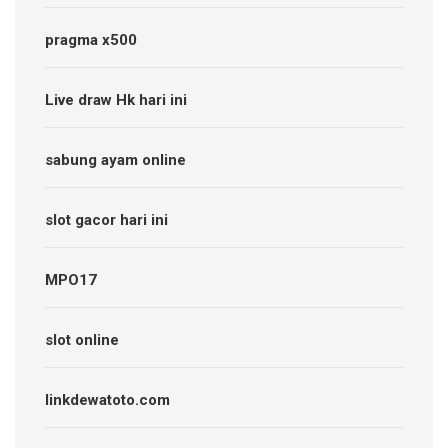
pragma x500
Live draw Hk hari ini
sabung ayam online
slot gacor hari ini
MPO17
slot online
linkdewatoto.com