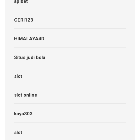
apibet
CERI123
HIMALAYA4D
Situs judi bola
slot
slot online
kaya303
slot