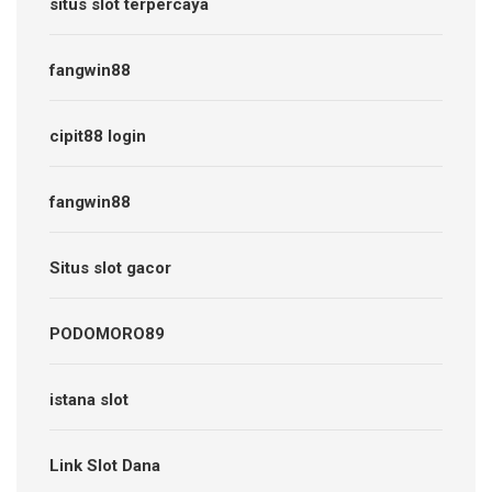
situs slot terpercaya
fangwin88
cipit88 login
fangwin88
Situs slot gacor
PODOMORO89
istana slot
Link Slot Dana