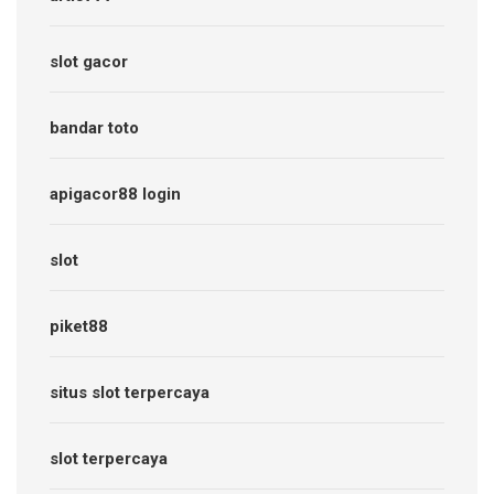
slot gacor
bandar toto
apigacor88 login
slot
piket88
situs slot terpercaya
slot terpercaya