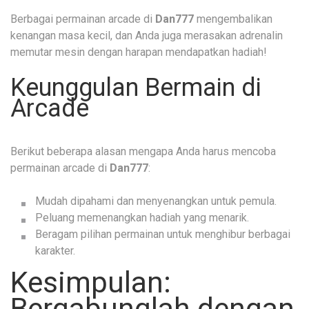
Berbagai permainan arcade di
Dan777
mengembalikan
kenangan masa kecil, dan Anda juga merasakan adrenalin
memutar mesin dengan harapan mendapatkan hadiah!
Keunggulan Bermain di
Arcade
Berikut beberapa alasan mengapa Anda harus mencoba
permainan arcade di
Dan777
:
Mudah dipahami dan menyenangkan untuk pemula.
Peluang memenangkan hadiah yang menarik.
Beragam pilihan permainan untuk menghibur berbagai
karakter.
Kesimpulan:
Bergabunglah dengan