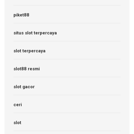
piket88
situs slot terpercaya
slot terpercaya
slot88 resmi
slot gacor
ceri
slot