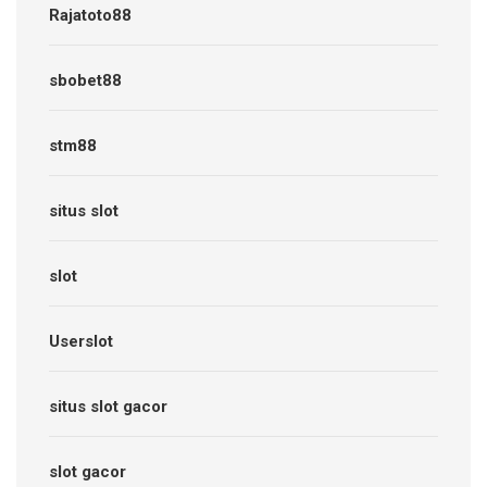
Rajatoto88
sbobet88
stm88
situs slot
slot
Userslot
situs slot gacor
slot gacor