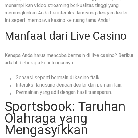
menampilkan video streaming berkualitas tinggi yang
memungkinkan Anda berinteraksi langsung dengan dealer.
Ini seperti membawa kasino ke ruang tamu Anda!
Manfaat dari Live Casino
Kenapa Anda harus mencoba bermain di live casino? Berikut
adalah beberapa keuntungannya:
Sensasi seperti bermain di kasino fisik.
Interaksi langsung dengan dealer dan pemain lain.
Permainan yang adil dengan hasil transparan.
Sportsbook: Taruhan
Olahraga yang
Mengasyikkan