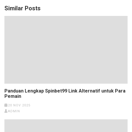
Similar Posts
Panduan Lengkap Spinbet99 Link Alternatif untuk Para
Pemain
20 NOV 2025
ADMIN