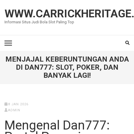
Skip
to
WWW.CARRICKHERITAGE
content
Informasi Situs Judi Bola Slot Paling Top
(Press
Enter)
MENJAJAL KEBERUNTUNGAN ANDA
DI DAN777: SLOT, POKER, DAN
BANYAK LAGI!
8 JAN 2026
ADMIN
Mengenal Dan777: