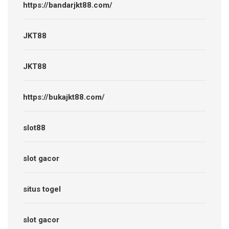
https://bandarjkt88.com/
JKT88
JKT88
https://bukajkt88.com/
slot88
slot gacor
situs togel
slot gacor