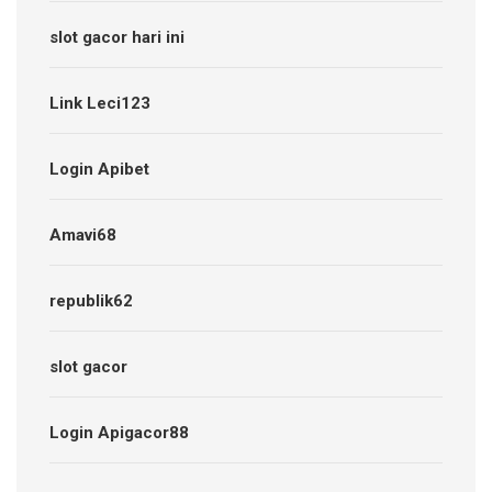
slot gacor hari ini
Link Leci123
Login Apibet
Amavi68
republik62
slot gacor
Login Apigacor88