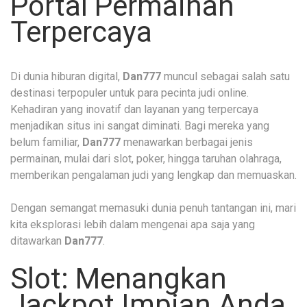
Portal Permainan
Terpercaya
Di dunia hiburan digital,
Dan777
muncul sebagai salah satu
destinasi terpopuler untuk para pecinta judi online.
Kehadiran yang inovatif dan layanan yang terpercaya
menjadikan situs ini sangat diminati. Bagi mereka yang
belum familiar,
Dan777
menawarkan berbagai jenis
permainan, mulai dari slot, poker, hingga taruhan olahraga,
memberikan pengalaman judi yang lengkap dan memuaskan.
Dengan semangat memasuki dunia penuh tantangan ini, mari
kita eksplorasi lebih dalam mengenai apa saja yang
ditawarkan
Dan777
.
Slot: Menangkan
Jackpot Impian Anda