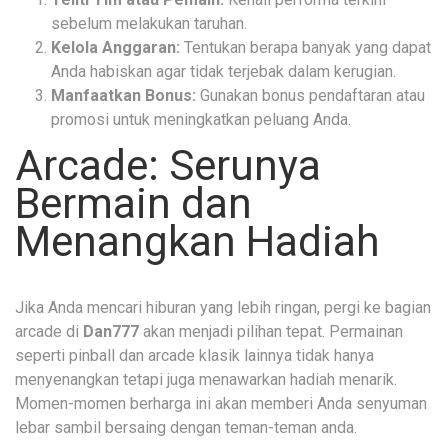
sebelum melakukan taruhan.
Kelola Anggaran:
Tentukan berapa banyak yang dapat
Anda habiskan agar tidak terjebak dalam kerugian.
Manfaatkan Bonus:
Gunakan bonus pendaftaran atau
promosi untuk meningkatkan peluang Anda.
Arcade: Serunya
Bermain dan
Menangkan Hadiah
Jika Anda mencari hiburan yang lebih ringan, pergi ke bagian
arcade di
Dan777
akan menjadi pilihan tepat. Permainan
seperti pinball dan arcade klasik lainnya tidak hanya
menyenangkan tetapi juga menawarkan hadiah menarik.
Momen-momen berharga ini akan memberi Anda senyuman
lebar sambil bersaing dengan teman-teman anda.