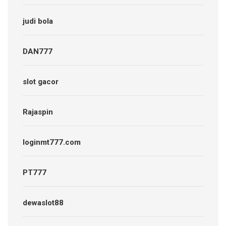
judi bola
DAN777
slot gacor
Rajaspin
loginmt777.com
PT777
dewaslot88