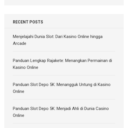
RECENT POSTS
Menjelajahi Dunia Slot: Dari Kasino Online hingga
Arcade
Panduan Lengkap Rajakete: Menangkan Permainan di
Kasino Online
Panduan Slot Depo 5K: Menangguk Untung di Kasino
Online
Panduan Slot Depo 5K: Menjadi Ahli di Dunia Casino
Online