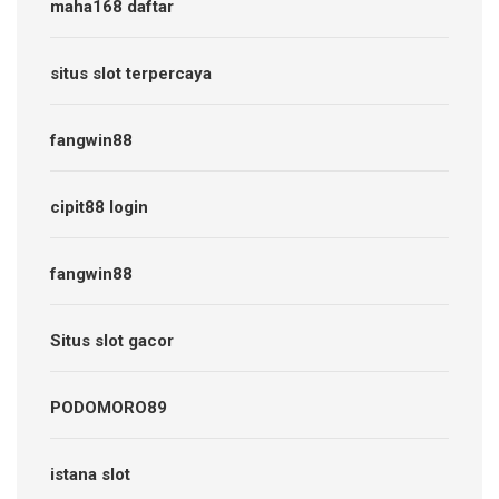
maha168 daftar
situs slot terpercaya
fangwin88
cipit88 login
fangwin88
Situs slot gacor
PODOMORO89
istana slot