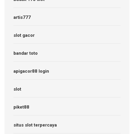
artis777
slot gacor
bandar toto
apigacor88 login
slot
piket88
situs slot terpercaya