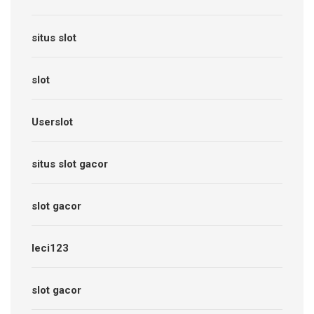
situs slot
slot
Userslot
situs slot gacor
slot gacor
leci123
slot gacor