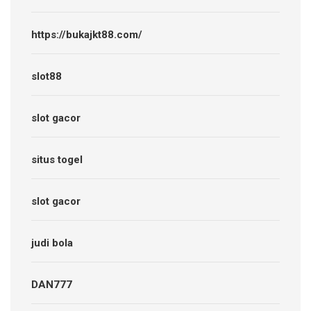
https://bukajkt88.com/
slot88
slot gacor
situs togel
slot gacor
judi bola
DAN777