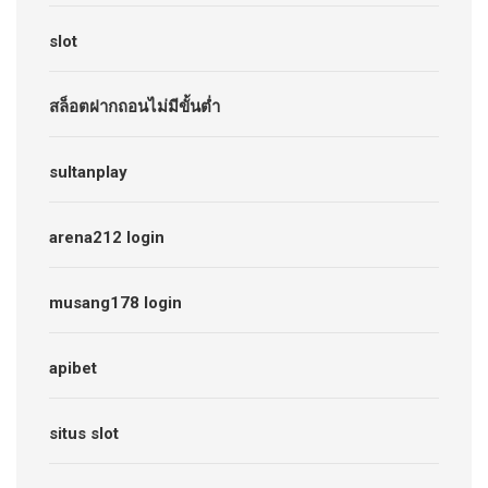
slot
สล็อตฝากถอนไม่มีขั้นต่ำ
sultanplay
arena212 login
musang178 login
apibet
situs slot