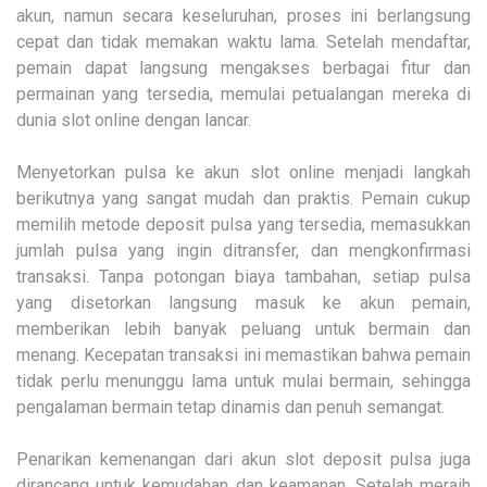
akun, namun secara keseluruhan, proses ini berlangsung
cepat dan tidak memakan waktu lama. Setelah mendaftar,
pemain dapat langsung mengakses berbagai fitur dan
permainan yang tersedia, memulai petualangan mereka di
dunia slot online dengan lancar.
Menyetorkan pulsa ke akun slot online menjadi langkah
berikutnya yang sangat mudah dan praktis. Pemain cukup
memilih metode deposit pulsa yang tersedia, memasukkan
jumlah pulsa yang ingin ditransfer, dan mengkonfirmasi
transaksi. Tanpa potongan biaya tambahan, setiap pulsa
yang disetorkan langsung masuk ke akun pemain,
memberikan lebih banyak peluang untuk bermain dan
menang. Kecepatan transaksi ini memastikan bahwa pemain
tidak perlu menunggu lama untuk mulai bermain, sehingga
pengalaman bermain tetap dinamis dan penuh semangat.
Penarikan kemenangan dari akun slot deposit pulsa juga
dirancang untuk kemudahan dan keamanan. Setelah meraih