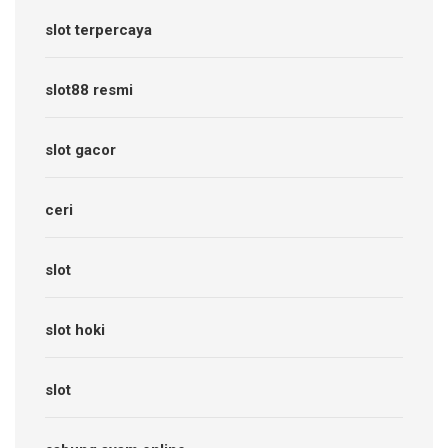
slot terpercaya
slot88 resmi
slot gacor
ceri
slot
slot hoki
slot