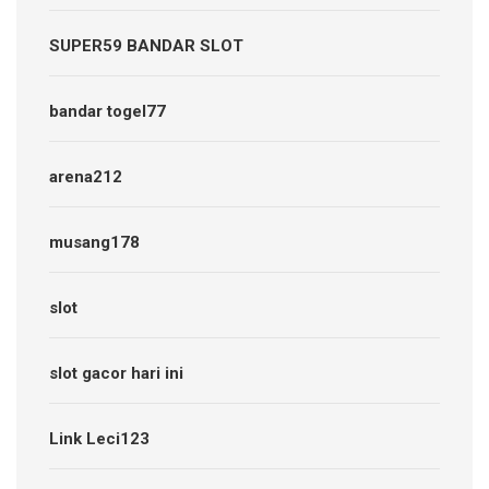
SUPER59 BANDAR SLOT
bandar togel77
arena212
musang178
slot
slot gacor hari ini
Link Leci123