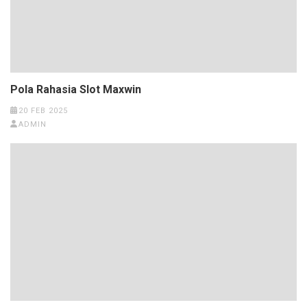
Pola Rahasia Slot Maxwin
20 FEB 2025
ADMIN