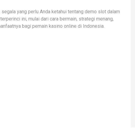
segala yang perlu Anda ketahui tentang demo slot dalam
erperinci ini, mulai dari cara bermain, strategi menang,
anfaatnya bagi pemain kasino online di Indonesia.