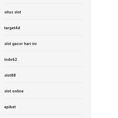
situs slot
target4d
slot gacor hari ini
indo62
slot88
slot online
apibet