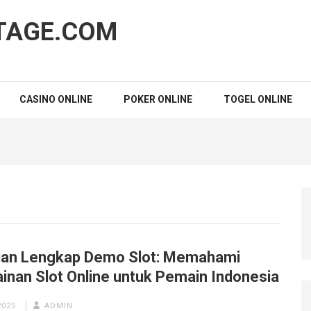
TAGE.COM
CASINO ONLINE
POKER ONLINE
TOGEL ONLINE
an Lengkap Demo Slot: Memahami
inan Slot Online untuk Pemain Indonesia
2025
ADMIN