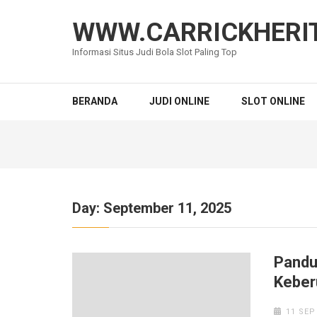
Skip
to
WWW.CARRICKHERI
content
Informasi Situs Judi Bola Slot Paling Top
(Press
Enter)
BERANDA
JUDI ONLINE
SLOT ONLINE
Day:
September 11, 2025
Pandu
Keber
11 SEP