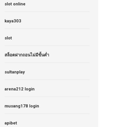
slot online
kaya303
slot
สล็อตฝากถอนไม่มีขั้นต่ำ
sultanplay
arena212 login
musang178 login
apibet